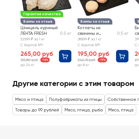
Гарантия качества
Баллы за отзыв
Баллы за отзыв
Шницель куриный
Котлеты из
Б
ЛЕНТА FRESH
0.5 кг
свинины и
0.5 кг
с
говядины
F
529,99 ₽ за 1 кг
389,99 ₽ за 1 кг
39
Домашние ЛЕНТА
С Картой №1
С Картой №1
С 
FRESH
265,00 руб
195,00 руб
2
315,80 руб
242,15 руб
27
-16%
-19%
до 24 кг
до 8 кг
до
Другие категории с этим товаром
Мясо и птица
Полуфабрикаты из птицы
Собственное 
Товары до 99 рублей
Мясо, птица, рыба
Мясо, птица