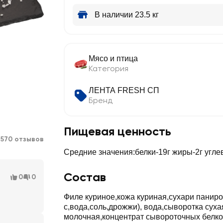
В наличии 23.5 кг
Мясо и птица
Категория
ЛЕНТА FRESH СП
Бренд
Пищевая ценность
1570 отзывов
Средние значения:белки-19г жиры-2г угле
Состав
0
0
Филе куриное,кожа куриная,сухари паниро
с,вода,соль,дрожжи), вода,сыворотка суха
молочная,концентрат сывороточных белк