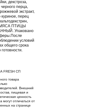
ки, декстроза,
 черного перца,
рожжевой экстракт,
о куриное, перец
мальтодекстрин,
З МЯСА ПТИЦЫ
НЫЙ. Упаковано
сферы.После
соблюдении условий
ах общего срока
 готовности.
А FRESH СП
ного товара
олько
зводителей. Внешний
состав, пищевая и
гетическая ценность
а могут отличаться от
ленных на странице