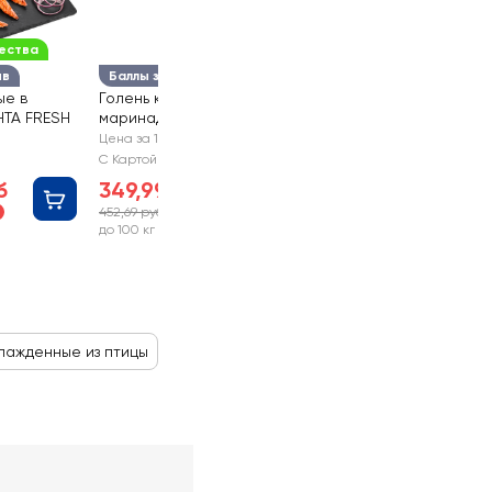
ества
ыв
Баллы за отзыв
ые в
Голень куриная в
НТА FRESH
маринаде ЛЕНТА FRESH
Цена за 1 кг
С Картой №1
б
349,99 руб
452,69 руб
-22%
до 100 кг
лажденные из птицы