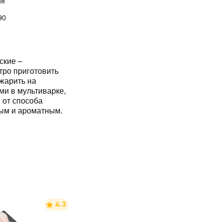
ия
90
ские –
жарить на
ми в мультиварке,
товое блюдо получается сочным и ароматным.
4.3