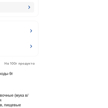
На 100г продукта
воды-9г
вочные (мука в/
я
ов, пищевые