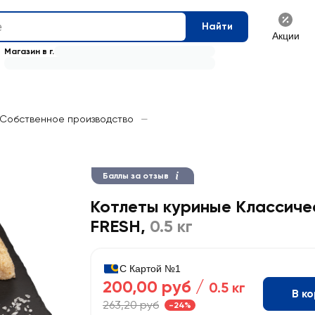
Найти
Акции
Магазин в г.
Собственное производство
—
Баллы за отзыв
Котлеты куриные Классиче
FRESH
,
0.5 кг
С Картой №1
200,00 руб /
0.5 кг
В к
263,20 руб
-24%