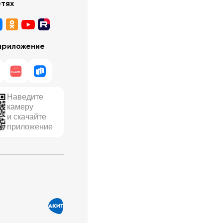
етях
приложение
Наведите
камеру
и скачайте
приложение