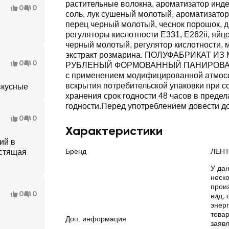
растительные волокна, ароматизатор индей
0
0
соль, лук сушеный молотый, ароматизатор
перец черный молотый, чеснок порошок, д
регуляторы кислотности Е331, Е262ii, яйц
черный молотый, регулятор кислотности, 
экстракт розмарина. ПОЛУФАБРИКАТ И
0
0
РУБЛЕНЫЙ ФОРМОВАННЫЙ ПАНИРОВАН
с применением модифицированной атмо
вскрытия потребительской упаковки при 
вкусные
хранения срок годности 48 часов в предел
годности.Перед употреблением довести до
0
0
Характеристики
ий в
Бренд
ЛЕНТ
устящая
У дан
неск
прои
0
0
вид, 
энер
товар
Доп. информация
заяв