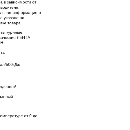
а в зависимости от
зводителя.
альная информация о
е указана на
вке товара.
еты куриные
сические ЛЕНТА
SH
ета
кал/500кДж
жденный
анный
емпературе от 0 до