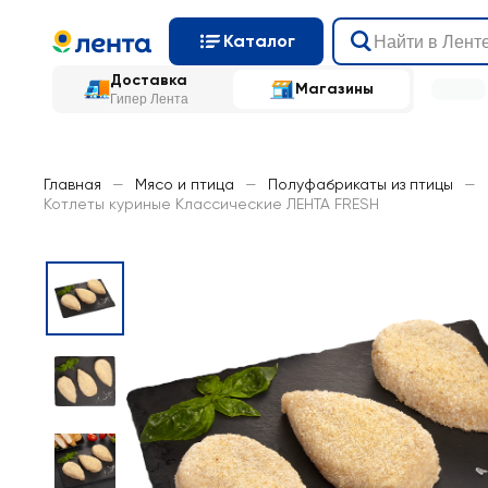
Каталог
Доставка
Магазины
Гипер Лента
Главная
—
Мясо и птица
—
Полуфабрикаты из птицы
—
Котлеты куриные Классические ЛЕНТА FRESH