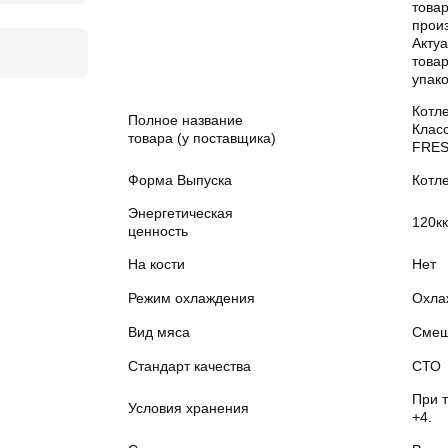
товар
прои
Акту
товар
упако
Котл
Полное название
Клас
товара (у поставщика)
FRE
Форма Выпуска
Котл
Энергетическая
120к
ценность
На кости
Нет
Режим охлаждения
Охла
Вид мяса
Смеш
Стандарт качества
СТО
При т
Условия хранения
+4.