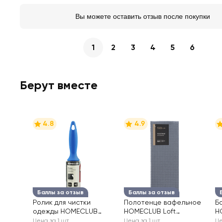
Вы можете оставить отзыв после покупки
1
2
3
4
5
6
Берут вместе
4.8
4.9
Баллы за отзыв
Баллы за отзыв
Ролик для чистки
Полотенце вафельное
Б
одежды HOMECLUB
HOMECLUB Loft
H
Люкс 45 слоев Арт.
40x70см, хлопок
з
Цена за 1 шт
Цена за 1 шт
Це