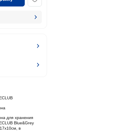
ECLUB
ина
ина для хранения
CLUB Blue&Grey
17x10см, в