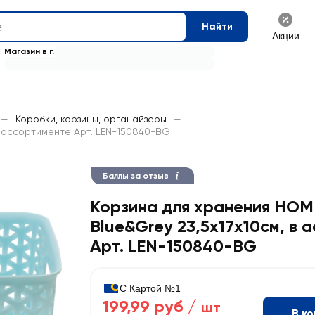
Найти
Акции
Магазин в г.
—
Коробки, корзины, органайзеры
—
в ассортименте Арт. LEN-150840-BG
Баллы за отзыв
Корзина для хранения HO
Blue&Grey 23,5x17x10см, в 
Арт. LEN-150840-BG
С Картой №1
199,99 руб /
шт
В к