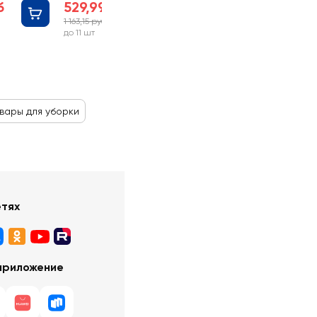
б
529,99 руб
1 163,15 руб
-54%
до 11 шт
вары для уборки
етях
приложение