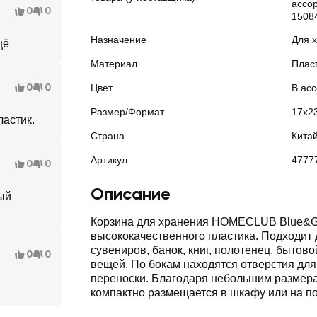
ассор
0
0
1508
Назначение
Для 
щё
Материал
Плас
0
0
Цвет
В ас
Размер/Формат
17x2
астик.
Страна
Кита
Артикул
4777
0
0
Описание
ый
Корзина для хранения HOMECLUB Blue&G
высококачественного пластика. Подходит
сувениров, банок, книг, полотенец, бытово
0
0
вещей. По бокам находятся отверстия для
переноски. Благодаря небольшим размер
компактно размещается в шкафу или на по