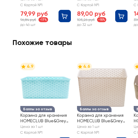
307-049
С Картой №1
С Картой №1
С 
79,99 руб
89,00 руб
1
96,84 руб
105,26 руб
31
-17%
-15%
до 46 шт
до 32 шт
до
Похожие товары
4.9
4.6
Баллы за отзыв
Баллы за отзыв
Корзина для хранения
Корзина для хранения
К
HOMECLUB Blue&Grey
HOMECLUB Blue&Grey
H
26,5x32,5x13см, в
26,5x32,5x20,5см, в
к
Цена за 1 шт
Цена за 1 шт
Це
ассортименте Арт.
ассортименте Арт.
А
С Картой №1
С Картой №1
С 
LEN-150841-BG
LEN-150842-BG