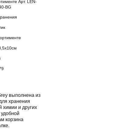
тименте Арт. LEN-
40-BG
хранения
тик
сортименте
3,5x10см
й
79
rey выполнена из
 для хранения
й химии и других
 удобной
ам корзина
лке.