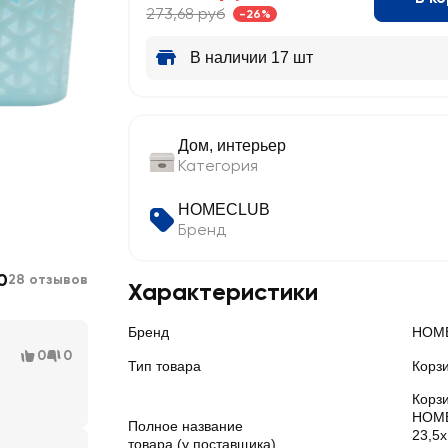
273,68 руб
-26%
В наличии 17 шт
Дом, интерьер
Категория
HOMECLUB
Бренд
0
28 отзывов
Характеристики
Бренд
HOM
0
0
Тип товара
Корз
Корз
HOME
Полное название
23,5x
товара (у поставщика)