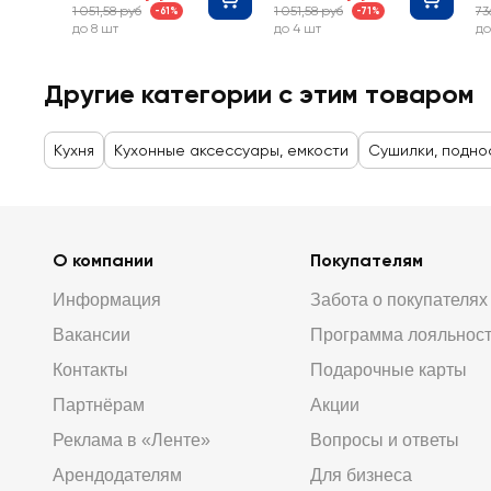
1 051,58 руб
1 051,58 руб
73
-61%
-71%
Л
до 8 шт
до 4 шт
до
Другие категории с этим товаром
Кухня
Кухонные аксессуары, емкости
Сушилки, подно
О компании
Покупателям
Информация
Забота о покупателях
Вакансии
Программа лояльнос
Контакты
Подарочные карты
Партнёрам
Акции
Реклама в «Ленте»
Вопросы и ответы
Арендодателям
Для бизнеса