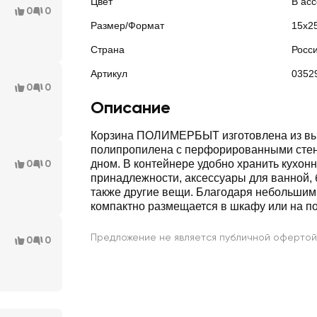
Цвет
В ас
0
0
Размер/Формат
15х2
Страна
Росс
Артикул
0352
0
0
Описание
Корзина ПОЛИМЕРБЫТ изготовлена из вы
полипропилена с перфорированными сте
0
0
дном. В контейнере удобно хранить кухон
принадлежности, аксессуары для ванной,
также другие вещи. Благодаря небольшим
компактно размещается в шкафу или на по
Предложение не является публичной офертой
0
0