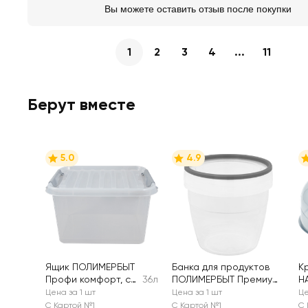
Вы можете оставить отзыв после покупки
1
2
3
4
...
11
Берут вместе
5.0
4.9
Ящик ПОЛИМЕРБЫТ
Банка для продуктов
К
Профи комфорт, с
36л
ПОЛИМЕРБЫТ Премиум,
H
крышкой, 36л Арт.
с герметичной
24
Цена за 1 шт
Цена за 1 шт
Це
4379500
крышкой, 0.5л, Арт.
п
С Картой №1
С Картой №1
С 