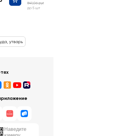
841,06 руб
-70%
до 5 шт
уда, утварь
етях
приложение
Наведите
камеру