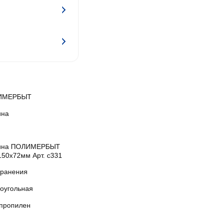
ИМЕРБЫТ
ина
ина ПОЛИМЕРБЫТ
150x72мм Арт. с331
хранения
оугольная
пропилен