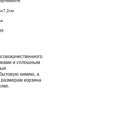
сортименте
5х7,2см
ия
99
сококачественного
нками и сплошным
ные
 бытовую химию, а
 размерам корзина
лке.