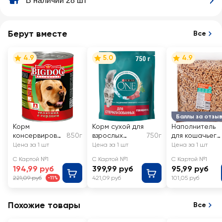
В наличии 28 шт
Берут вместе
Все
4.9
5.0
4.9
Баллы за отзы
Корм
Корм сухой для
Наполнитель
консервирова
850г
взрослых
750г
для кошачьего
нный для
кошек PURINA
туалета
Цена за 1 шт
Цена за 1 шт
Цена за 1 шт
собак
ONE для
древесный
С Картой №1
С Картой №1
С Картой №1
ЗООГУРМАН
стерилизованн
194,99 руб
399,99 руб
95,99 руб
Big Dog
ых и
221,09 руб
421,09 руб
101,05 руб
-11%
Телятина с
кастрированны
сердцем
х, с высоким
содержанием
Похожие товары
Все
говядины и
пшеницей