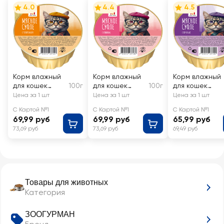
4.0
4.4
4.5
Корм влажный
Корм влажный
Корм влажный
для кошек
100г
для кошек
100г
для кошек
ЗООГУРМАН
ЗООГУРМАН
ЗООГУРМАН
Цена за 1 шт
Цена за 1 шт
Цена за 1 шт
Мясное суфле
Мясное суфле
Мясное суфле
С Картой №1
С Картой №1
С Картой №1
с телятиной
с языком
с печенью
69,99 руб
69,99 руб
65,99 руб
73,69 руб
73,69 руб
69,49 руб
Товары для животных
Категория
ЗООГУРМАН