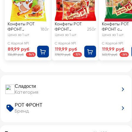
Конфеты РОТ
Конфеты РОТ
Конфеты РОТ
ФРОНТ
180г
ФРОНТ
250г
ФРОНТ с
Коровка
Батончики
орехом
Цена за 1 шт
Цена за 1 шт
Цена за 1 шт
неглазированн
С Картой №1
С Картой №1
С Картой №1
ые
89,99 руб
119,99 руб
119,99 руб
136,89 руб
178,99 руб
163,19 руб
-34%
-32%
-26%
Сладости
Категория
РОТ ФРОНТ
Бренд