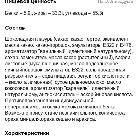
Пищевая ценность
На 100г продукта
Белки – 5,9г, жиры – 33,3г, углеводы – 55,3г
Состав
Шоколадная глазурь (сахар, какао тертое, эквивалент
масла какао, какао-порошок, эмульгаторы Е322 и Е476,
ароматизатор "ванильный",идентичный натуральному),
сахар, заменитель масла какао (растительный), вафли
листовые (мука пшеничная, масло подсолнечное,
яичныйпорошок, эмульгатор Е322, соль поваренная,
разрыхлитель – сода пищевая, регулятор кислотности
– кислота лимонная), сухое цельноемолоко, масло
кокосовое, ароматизатор "карамель", идентичный
натуральному, антиокислитель – аскорбиновая кислота.
Противопоказанопри индивидуальной
непереносимости белка молока и яичного белка.
Возможно присутствие незначительного количества
ореха миндаля,ореха кешью и арахиса.
Характеристики