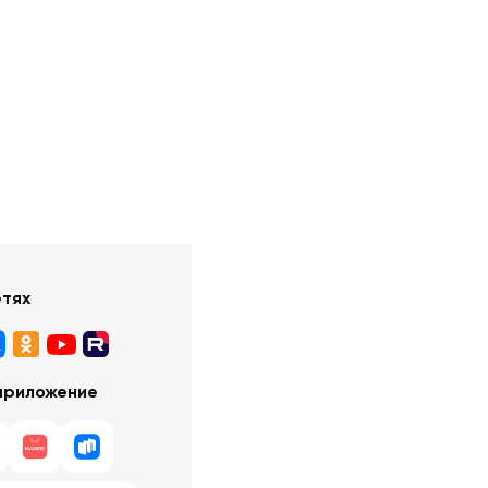
етях
приложение