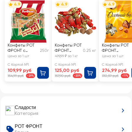
4.9
4.9
4.9
Конфеты РОТ
Конфеты РОТ
Конфеты РОТ
ФРОНТ с
250г
ФРОНТ
0.25 кг
ФРОНТ
орехом
Батончики,
Осенний валь
Цена за 1 шт
499,99 ₽ за 1 кг
Цена за 1 шт
весовые
С Картой №1
С Картой №1
С Картой №1
109,99 руб
125,00 руб
274,99 руб
154,99 руб
157,90 руб
310,59 руб
-29%
-20%
-11%
Сладости
Категория
РОТ ФРОНТ