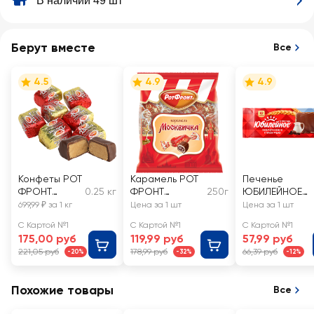
В наличии 49 шт
Берут вместе
Все
4.5
4.9
4.9
Конфеты РОТ
Карамель РОТ
Печенье
ФРОНТ
0.25 кг
ФРОНТ
250г
ЮБИЛЕЙНОЕ
Халва
Москвичка
молочное с
699,99 ₽ за 1 кг
Цена за 1 шт
Цена за 1 шт
глазированн
глазурью
С Картой №1
С Картой №1
С Картой №1
ая, весовые
175,00 руб
119,99 руб
57,99 руб
221,05 руб
178,99 руб
66,39 руб
-20%
-32%
-12%
Похожие товары
Все