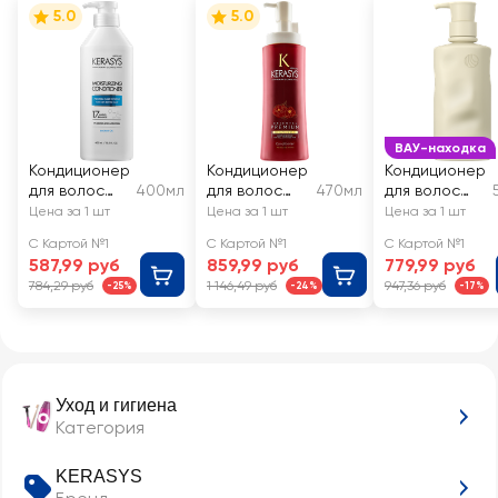
5.0
5.0
ВАУ-находка
Кондиционер
Кондиционер
Кондиционер
для волос
400мл
для волос
470мл
для волос
KERASYS
KERASYS
VIVIMIYU
Цена за 1 шт
Цена за 1 шт
Цена за 1 шт
увлажняющи
Ориентал
универсальн
С Картой №1
С Картой №1
С Картой №1
й
ый с
587,99 руб
859,99 руб
779,99 руб
кератином и
784,29 руб
1 146,49 руб
947,36 руб
-25%
-24%
-17%
полипептида
ми
Уход и гигиена
Категория
KERASYS