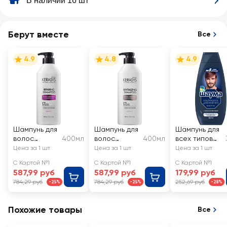
В наличии 16 шт
Берут вместе
Все
4.9
4.8
4.9
Шампунь для
Шампунь для
Шампунь для
волос
400мл
волос
400мл
всех типов
KERASYS
KERASYS
волос
Цена за 1 шт
Цена за 1 шт
Цена за 1 шт
восстанавли
оздоравлива
мужской
С Картой №1
С Картой №1
С Картой №1
вающий
ющий
ШАУМА Men
587,99 руб
587,99 руб
179,99 руб
Ultra Сила
784,29 руб
784,29 руб
252,69 руб
-25%
-25%
-28%
Похожие товары
Все