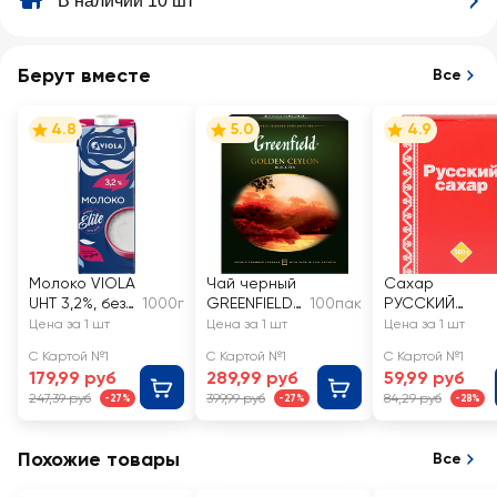
В наличии 10 шт
Берут вместе
Все
4.8
5.0
4.9
Молоко VIOLA
Чай черный
Сахар
UHT 3,2%, без
1000г
GREENFIELD
100пак
РУССКИЙ
змж
Golden
кусковой
Цена за 1 шт
Цена за 1 шт
Цена за 1 шт
Ceylon
С Картой №1
С Картой №1
С Картой №1
Цейлонский
179,99 руб
289,99 руб
59,99 руб
247,39 руб
399,99 руб
84,29 руб
-27%
-27%
-28%
Похожие товары
Все