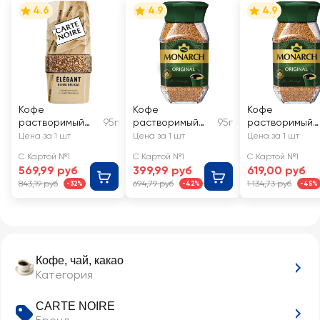
4.6
4.9
4.9
Кофе
Кофе
Кофе
растворимый
95г
растворимый
95г
растворимый
CARTE NOIRE
MONARCH
MONARCH
Цена за 1 шт
Цена за 1 шт
Цена за 1 шт
Elegant
Ориджинал
Ориджинал
С Картой №1
С Картой №1
С Картой №1
натуральный
натуральный
натуральный
569,99 руб
399,99 руб
619,00 руб
сублимированны
сублимированны
сублимирован
843,19 руб
694,79 руб
1 134,73 руб
-32%
-42%
-45%
й, ст/б
й
ый
Кофе, чай, какао
Категория
CARTE NOIRE