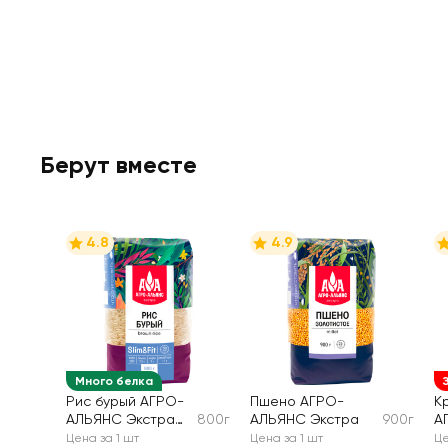
Берут вместе
4.8
4.9
Много белка
Рис бурый АГРО-
Пшено АГРО-
К
АЛЬЯНС Экстра
800г
АЛЬЯНС Экстра
900г
А
Slim&Fit,
Э
Цена за 1 шт
Цена за 1 шт
Це