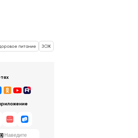
доровое питание
ЗОЖ
етях
приложение
Наведите