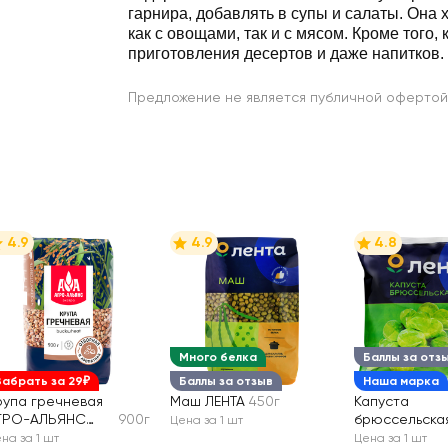
гарнира, добавлять в супы и салаты. Она 
как с овощами, так и с мясом. Кроме того,
приготовления десертов и даже напитков.
Предложение не является публичной офертой
4.9
4.9
4.8
Много белка
Баллы за отз
Забрать за 29₽
Баллы за отзыв
Наша марка
рупа гречневая
Маш ЛЕНТА
450г
Капуста
ГРО-АЛЬЯНС
900г
брюссельска
Цена за 1 шт
кстра Элитная
замороженна
на за 1 шт
Цена за 1 шт