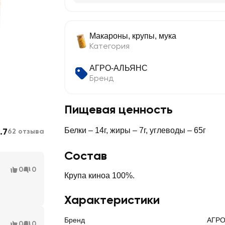
Макароны, крупы, мука
Категория
АГРО-АЛЬЯНС
Бренд
Пищевая ценность
.7
Белки – 14г, жиры – 7г, углеводы – 65г
62 отзыва
Состав
0
0
Крупа киноа 100%.
Характеристики
Бренд
АГРО
0
0