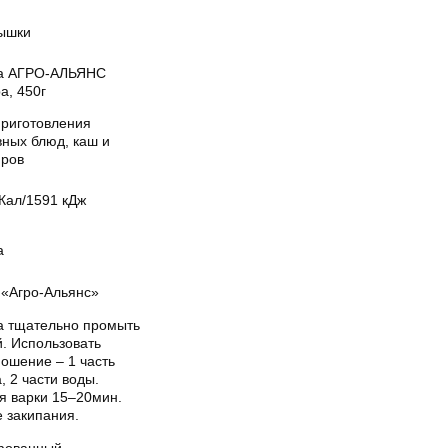
ышки
а АГРО-АЛЬЯНС
а, 450г
приготовления
вных блюд, каш и
иров
Кал/1591 кДж
а
«Агро-Альянс»
а тщательно промыть
й. Использовать
ошение – 1 часть
, 2 части воды.
я варки 15–20мин.
 закипания.