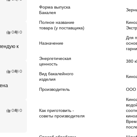
Форма выпуска
Зерн
Бакалея
Полное название
Кино
товара (у поставщика)
Экстр
0
0
Для 
Назначение
осно
мендую к
гарн
Энергетическая
380 к
ценность
0
0
Вид бакалейного
Кино
изделия
цена
Производитель
ООО 
Кино
водо
0
0
Как приготовить -
соотн
советы производителя
киноа
Врем
после