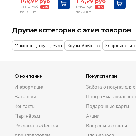
149,99 руб
114,99 руб
210,52 руб
178,94 руб
-28%
-35%
до 40 шт
до 23 шт
Другие категории с этим товаром
Макароны, крупы, мука
Крупы, бобовые
Здоровое пит
О компании
Покупателям
Информация
Забота о покупателях
Вакансии
Программа лояльнос
Контакты
Подарочные карты
Партнёрам
Акции
Реклама в «Ленте»
Вопросы и ответы
Арендодателям
Для бизнеса