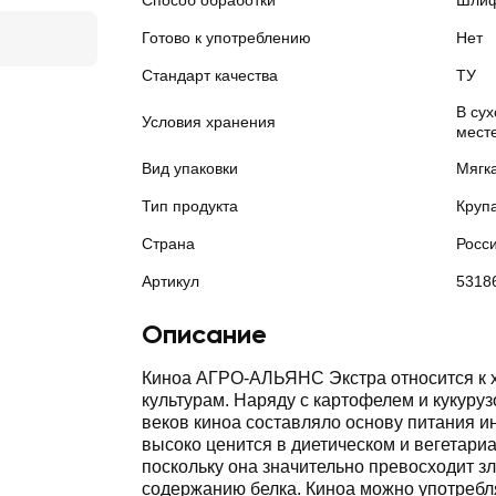
Способ обработки
Шлиф
Готово к употреблению
Нет
Стандарт качества
ТУ
В су
Условия хранения
месте
Вид упаковки
Мягк
Тип продукта
Круп
Страна
Росс
Артикул
5318
Описание
Киноа АГРО-АЛЬЯНС Экстра относится к
культурам. Наряду с картофелем и кукуру
веков киноа составляло основу питания ин
высоко ценится в диетическом и вегетари
поскольку она значительно превосходит з
содержанию белка. Киноа можно употребля