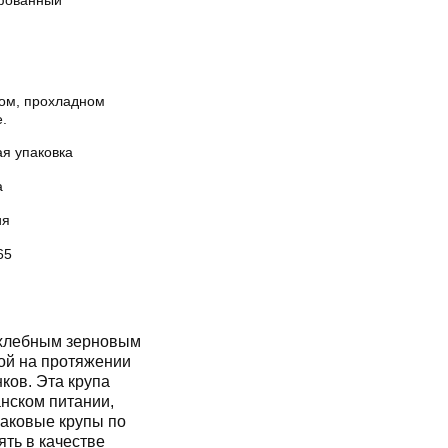
ованный
хом, прохладном
.
ая упаковка
а
ия
65
 хлебным зерновым
зой на протяжении
ков. Эта крупа
анском питании,
лаковые крупы по
ть в качестве