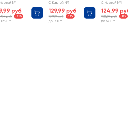
ысший сорт
ЛЕНТА
Картой №1
С Картой №1
С Картой №1
9,99 руб
129,99 руб
124,99 ру
6,84 руб
157,89 руб
152,59 руб
-41%
-17%
-18%
 193 шт
до 17 шт
до 57 шт