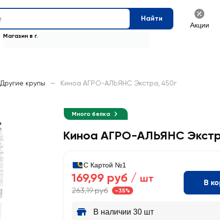
Найти
Акции
Магазин в г.
Другие крупы
—
Киноа АГРО-АЛЬЯНС Экстра, 450г
Много белка
Киноа АГРО-АЛЬЯНС Экст
С Картой №1
169,99 руб /
шт
В к
263,19 руб
-35%
В наличии 30 шт