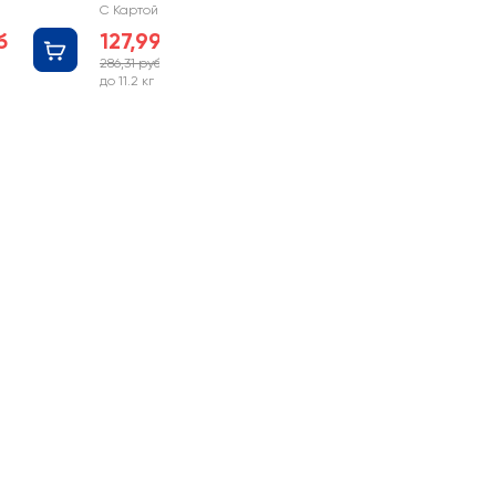
С Картой №1
б
127,99 руб
286,31 руб
-55%
до 11.2 кг