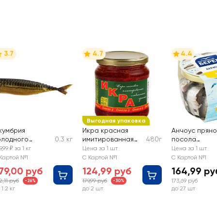
3.7
4.7
4.4
Выгодная упаковка
кумбрия
Икра красная
Анчоус пряно
олодного
0.3 кг
имитированная
480г
посола
опчения,
БАЛТИЙСКИЙ
БАЛТИЙСКИЙ 
9,99 ₽ за 1 кг
Цена за 1 шт
Цена за 1 шт
есовая
БЕРЕГ
килька
Картой №1
С Картой №1
С Картой №1
обыкновенная
79,00 руб
124,99 руб
164,99 ру
филе в масле
2,11 руб
179,99 руб
173,69 руб
-26%
-30%
 1.2 кг
до 2 шт
до 27 шт