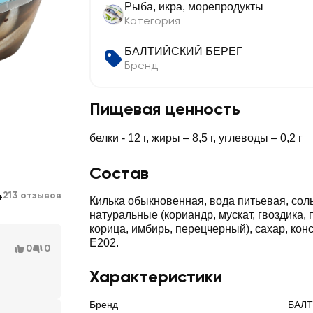
Рыба, икра, морепродукты
Категория
БАЛТИЙСКИЙ БЕРЕГ
Бренд
Пищевая ценность
белки - 12 г, жиры – 8,5 г, углеводы – 0,2 г
Состав
4
213 отзывов
Килька обыкновенная, вода питьевая, соль
натуральные (кориандр, мускат, гвоздика,
корица, имбирь, перецчерный), сахар, кон
Е202.
0
0
Характеристики
Бренд
БАЛТ