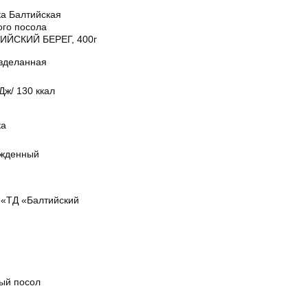
ка Балтийская
ого посола
ИЙСКИЙ БЕРЕГ, 400г
зделанная
Дж/ 130 ккал
ка
жденный
«ТД «Балтийский
ый посол