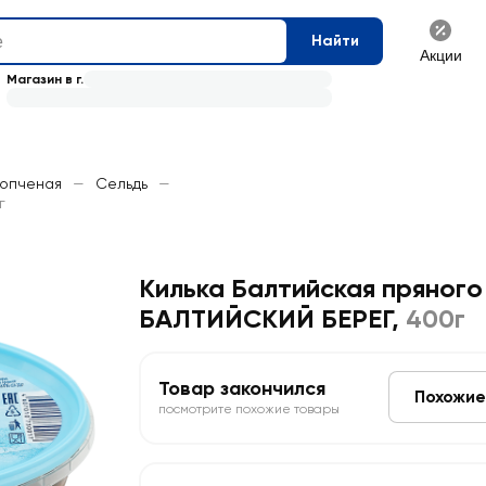
Найти
Акции
Магазин в г.
копченая
—
Сельдь
—
г
Килька Балтийская пряного
БАЛТИЙСКИЙ БЕРЕГ
,
400г
Товар закончился
Похожие
посмотрите похожие товары