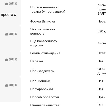
0
0
Киль
Полное название
прян
товара (у поставщика)
БАЛТ
 просто с
Форма Выпуска
Нера
Энергетическая
520 к
ценность
0
0
Вид бакалейного
Киль
изделия
Режим охлаждения
Охла
0
0
Нарезка
Нет
ООО 
Производитель
Дом»
Порционный
Нет
0
0
Полуфабрикат
Нет
Способ обработки
Прян
Стандарт качества
СТО