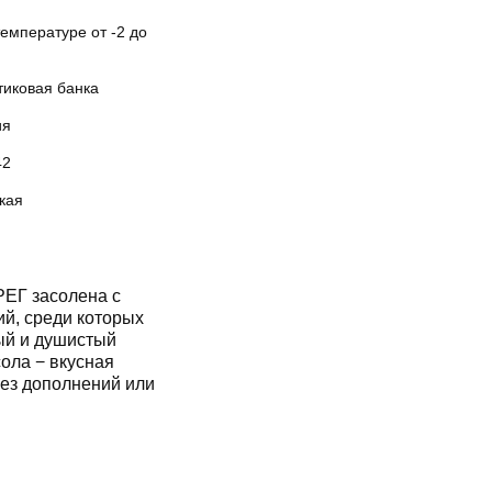
емпературе от -2 до
тиковая банка
ия
42
кая
ЕГ засолена с
й, среди которых
ный и душистый
сола − вкусная
без дополнений или