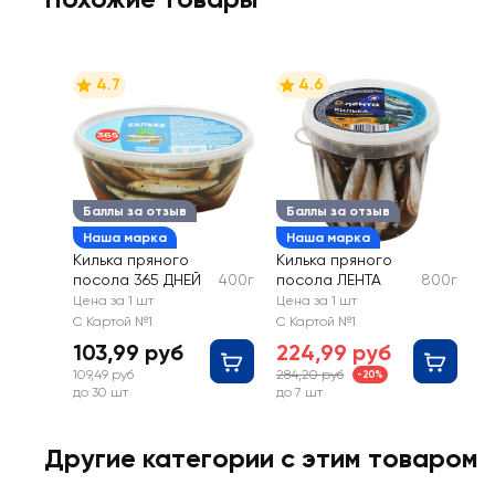
4.7
4.6
Баллы за отзыв
Баллы за отзыв
Наша марка
Наша марка
Килька пряного
Килька пряного
посола 365 ДНЕЙ
400г
посола ЛЕНТА
800г
Цена за 1 шт
Цена за 1 шт
С Картой №1
С Картой №1
103,99 руб
224,99 руб
109,49 руб
284,20 руб
-20%
до 30 шт
до 7 шт
Другие категории с этим товаром