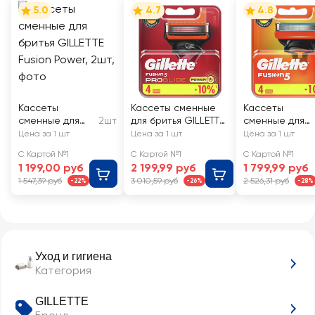
5.0
4.7
4.8
Кассеты
Кассеты сменные
Кассеты
сменные для
2шт
для бритья GILLETTE
сменные для
бритья GILLETTE
Fusion5 ProGlide
бритья GILLETT
Цена за 1 шт
Цена за 1 шт
Цена за 1 шт
Fusion Power
Power, 4шт
Fusion5
С Картой №1
С Картой №1
С Картой №1
1 199,00 руб
2 199,99 руб
1 799,99 руб
1 547,39 руб
3 010,59 руб
2 526,31 руб
-22%
-26%
-28%
Уход и гигиена
Категория
GILLETTE