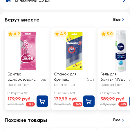
В наличии 15 шт
Берут вместе
Все
4.9
4.9
5.0
Бритва
Станок для
Гель для
одноразовая
5шт
бритья
5шт
бритья NIVEA
женская
одноразовый
Men
Цена за 1 шт
Цена за 1 шт
Цена за 1 шт
GILLETTE
GILLETTE 2,
Успокаиваю
С Картой №1
С Картой №1
С Картой №1
Disposable Blue
4+1шт
щий, для
179,99 руб
179,99 руб
389,99 руб
II
чувствительн
231,59 руб
273,68 руб
631,59 руб
-22%
-34%
-38%
ой кожи
Похожие товары
Все