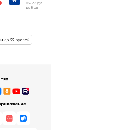
652,63 руб
%
-35%
до 8 шт
ы до 99 рублей
етях
приложение