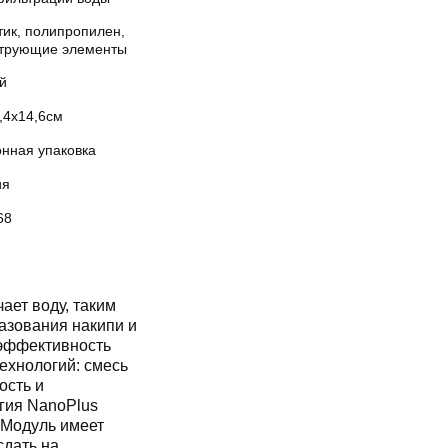
тик, полипропилен,
трующие элементы
й
,4х14,6см
онная упаковка
ия
68
ает воду, таким
азования накипи и
 эффективность
ехнологий: смесь
ость и
гия NanoPlus
 Модуль имеет
сдать на