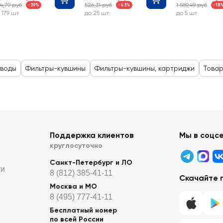
4,79 руб
526,31 руб
1 589,49 руб
-39%
-43%
-18
пластик Арт.
 179 шт
до 25 шт
до 5 шт
К484С00
 воды
Фильтры-кувшины
Фильтры-кувшины, картриджи
Товар
Поддержка клиентов
Мы в соцс
круглосуточно
Санкт-Петербург и ЛО
ти
8 (812) 385-41-11
Скачайте 
Москва и МО
8 (495) 777-41-11
Бесплатный номер
по всей России