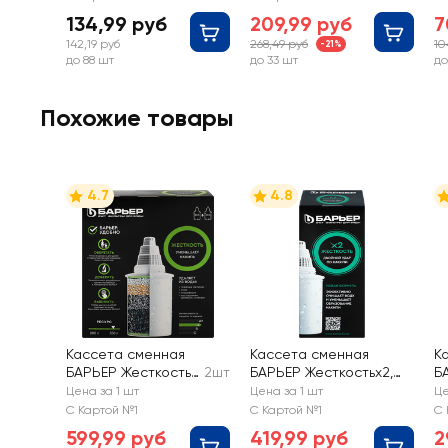
Эффект
134,99 руб
209,99 руб
7
142,19 руб
268,49 руб
10
-21%
до 88 шт
до 33 шт
до
Похожие товары
4.7
4.8
Кассета сменная
Кассета сменная
К
БАРЬЕР Жесткость,
2шт
БАРЬЕР Жесткостьх2,
Б
защита от накипи
Арт. К561Р12
у
Цена за 1 шт
Цена за 1 шт
Це
Арт. К272Р00
С Картой №1
С Картой №1
С 
599,99 руб
419,99 руб
2