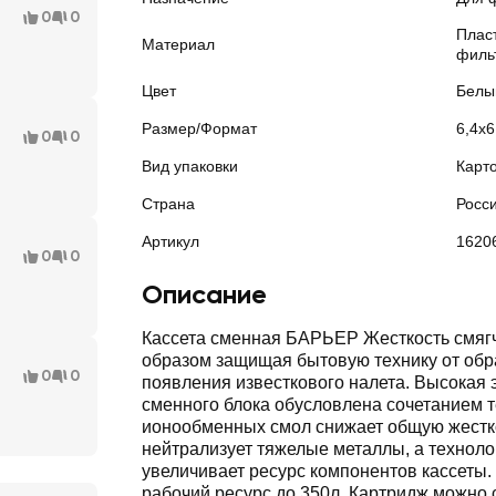
0
0
Плас
Материал
филь
Цвет
Белы
Размер/Формат
6,4х6
0
0
Вид упаковки
Карт
Страна
Росс
Артикул
1620
0
0
Описание
Кассета сменная БАРЬЕР Жесткость смягч
образом защищая бытовую технику от обр
0
0
появления известкового налета. Высокая
сменного блока обусловлена сочетанием т
ионообменных смол снижает общую жестк
нейтрализует тяжелые металлы, а техноло
увеличивает ресурс компонентов кассеты.
рабочий ресурс до 350л. Картридж можно 