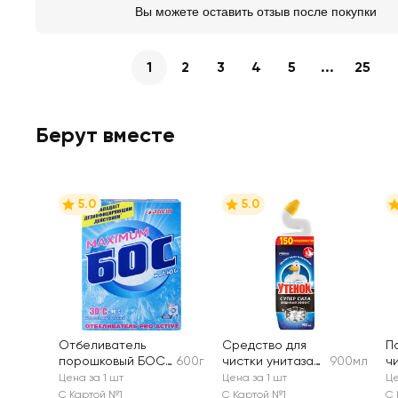
Вы можете оставить отзыв после покупки
1
2
3
4
5
...
25
Берут вместе
5.0
5.0
Отбеливатель
Средство для
П
порошковый БОС
600г
чистки унитаза
900мл
ч
Плюс Maximum
ТУАЛЕТНЫЙ
П
Цена за 1 шт
Цена за 1 шт
Це
УТЕНОК Видимый
С Картой №1
С Картой №1
С 