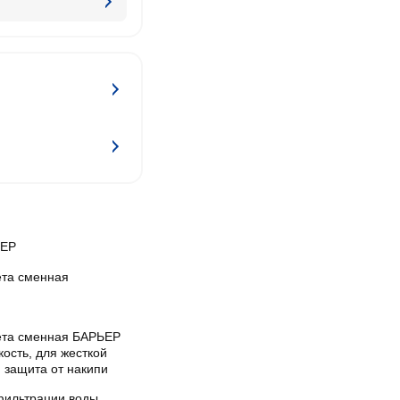
ЕР
ета сменная
ета сменная БАРЬЕР
ость, для жесткой
 защита от накипи
фильтрации воды