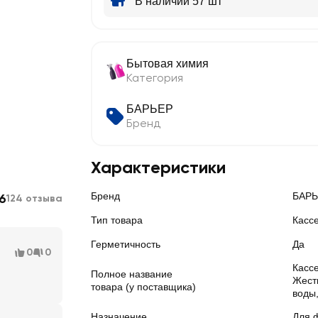
В наличии 57 шт
Бытовая химия
Категория
БАРЬЕР
Бренд
Характеристики
Бренд
БАРЬ
6
124 отзыва
Тип товара
Касс
Герметичность
Да
0
0
Касс
Полное название
Жестк
товара (у поставщика)
воды,
Назначение
Для 