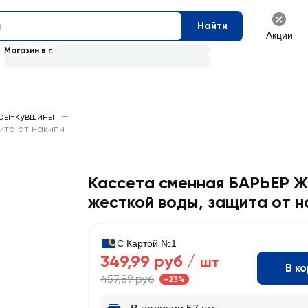
Найти
Акции
Магазин в г.
ры-кувшины
—
ита от накипи
Кассета сменная БАРЬЕР Ж
жесткой воды, защита от н
С Картой №1
349,99 руб /
шт
В к
457,89 руб
-23%