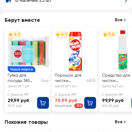
В наличии 23 шт
Берут вместе
Все
4.9
4.9
5.0
Наша марка
Губка для
Порошок для
Средство для
посуды 365
5шт
чистки
480г
чистки
ДНЕЙ большая
ПЕМОЛЮКС
сантехники
Цена за 1 шт
Цена за 1 шт
Цена за 1 шт
9х6,3х2,5см
Лимон
САНОКС
С Картой №1
С Картой №1
С Картой №1
29,99 руб
70,99 руб
99,99 руб
31,57 руб
104,29 руб
105,29 руб
-31%
Похожие товары
Все