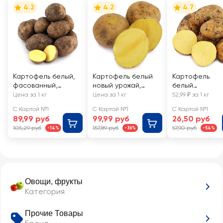
4.2
4.2
4.7
Картофель белый,
Картофель белый
Картофель
фасованный,
новый урожай,
белый
весовой
фасованный,
молодой,
Цена за 1 кг
Цена за 1 кг
52,99 ₽ за 1 кг
весовой
весовой
С Картой №1
С Картой №1
С Картой №1
89,99 руб
99,99 руб
26,50 руб
105,29 руб
157,89 руб
57,90 руб
-14%
-36%
-54%
Овощи, фрукты
Категория
Прочие Товары