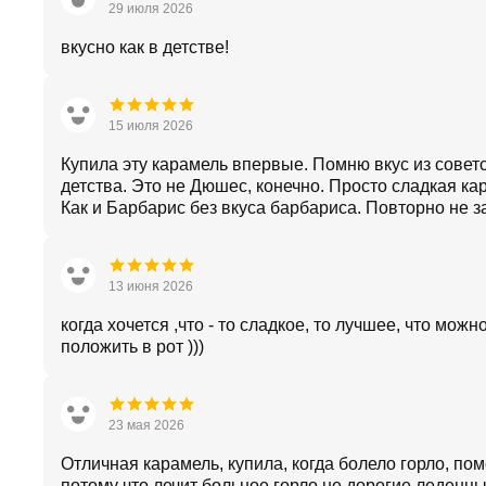
29 июля 2026
вкусно как в детстве!
15 июля 2026
Купила эту карамель впервые. Помню вкус из совет
детства. Это не Дюшес, конечно. Просто сладкая ка
Как и Барбарис без вкуса барбариса. Повторно не з
13 июня 2026
когда хочется ,что - то сладкое, то лучшее, что можн
положить в рот )))
23 мая 2026
Отличная карамель, купила, когда болело горло, пом
потому что лечит больное горло не дорогие леденцы