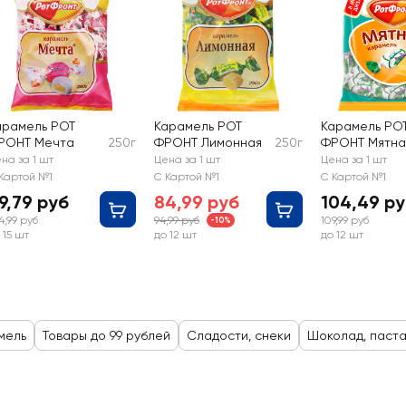
арамель РОТ
Карамель РОТ
Карамель РО
РОНТ Мечта
250г
ФРОНТ Лимонная
250г
ФРОНТ Мятна
на за 1 шт
Цена за 1 шт
Цена за 1 шт
Картой №1
С Картой №1
С Картой №1
9,79 руб
84,99 руб
104,49 р
4,99 руб
94,99 руб
109,99 руб
-10%
 15 шт
до 12 шт
до 12 шт
мель
Товары до 99 рублей
Сладости, снеки
Шоколад, паста