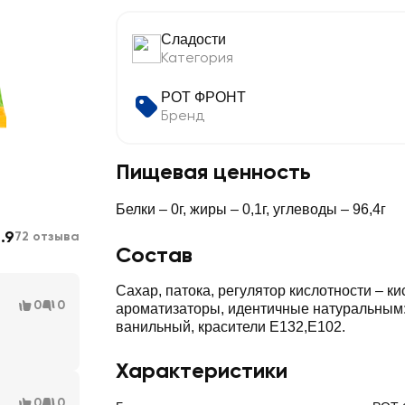
Сладости
Категория
РОТ ФРОНТ
Бренд
Пищевая ценность
Белки – 0г, жиры – 0,1г, углеводы – 96,4г
.9
72 отзыва
Состав
Сахар, патока, регулятор кислотности – к
0
0
ароматизаторы, идентичные натуральным
ванильный, красители E132,Е102.
Характеристики
0
0