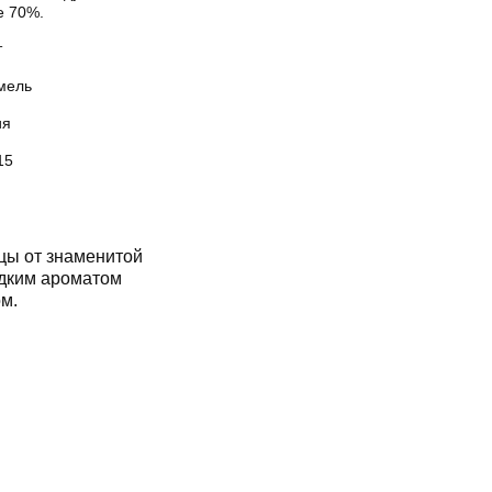
е 70%.
т
мель
ия
15
цы от знаменитой
дким ароматом
м.