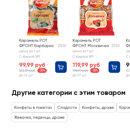
Карамель РОТ
Карамель РОТ
К
ФРОНТ Барбарис
250г
ФРОНТ Москвичка
250г
Ф
Цена за 1 шт
Цена за 1 шт
Це
С Картой №1
С Картой №1
С 
99,99 руб
119,99 руб
9
126,39 руб
178,99 руб
10
-20%
-32%
до 12 шт
до 77 шт
до
Другие категории с этим товаром
Конфеты в пакетах
Сладости
Конфеты, драже
Кара
Жевачка, леденцы, драже