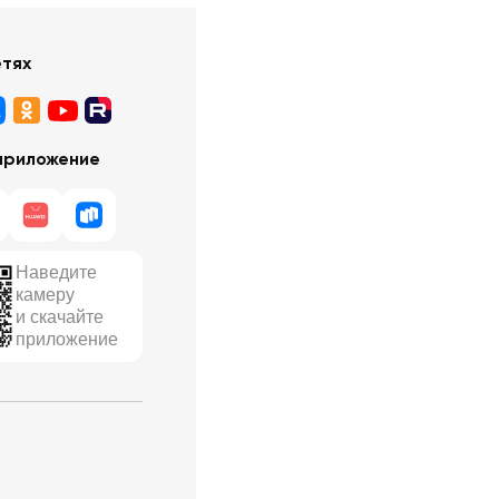
етях
приложение
Наведите
камеру
и скачайте
приложение