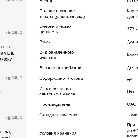
Бренд
РОТ
Полное название
Кара
товара (у поставщика)
Дюше
Энергетическая
373 к
ценность
0
0
Вкусы
Дюш
ского
Вид бакалейного
рамель.
Кара
изделия
акажу.
Возраст потребителя
Для 
0
0
Содержание глютена
Да
Изготовлено на
Нет
о
сливочном масле
Производитель
ОАО 
Стандарт качества
Тамо
0
0
При 
до +2
огла,
Условия хранения
влажн
 для