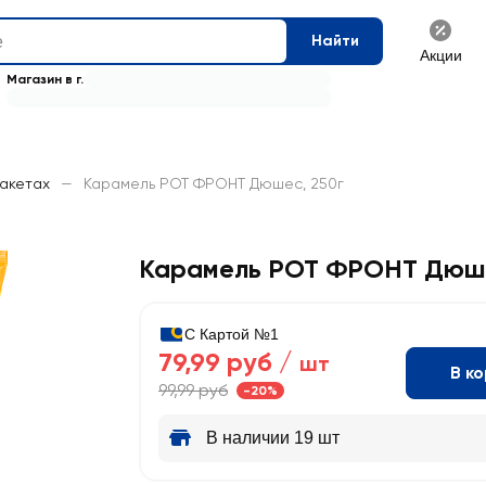
Найти
Акции
Магазин в г.
пакетах
—
Карамель РОТ ФРОНТ Дюшес, 250г
Карамель РОТ ФРОНТ Дюш
С Картой №1
79,99 руб /
шт
В к
99,99 руб
-20%
В наличии 19 шт