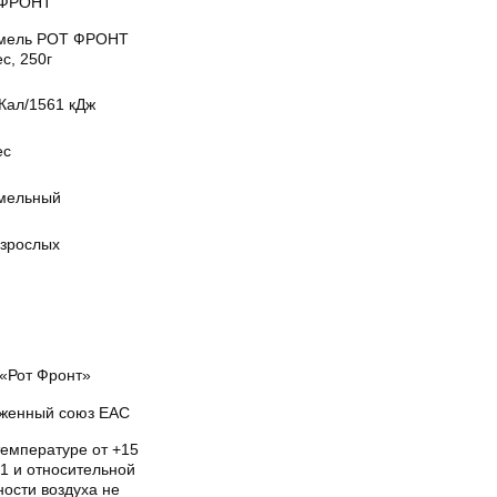
 ФРОНТ
мель РОТ ФРОНТ
с, 250г
Кал/1561 кДж
ес
мельный
взрослых
«Рот Фронт»
женный союз EAC
температуре от +15
1 и относительной
ости воздуха не