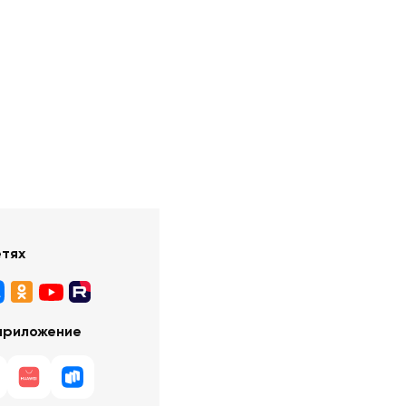
етях
приложение