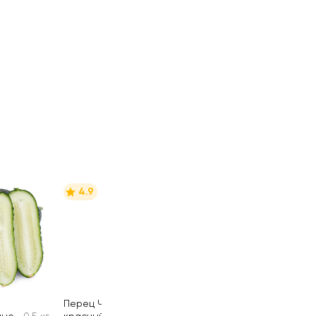
4.9
Перец Чили