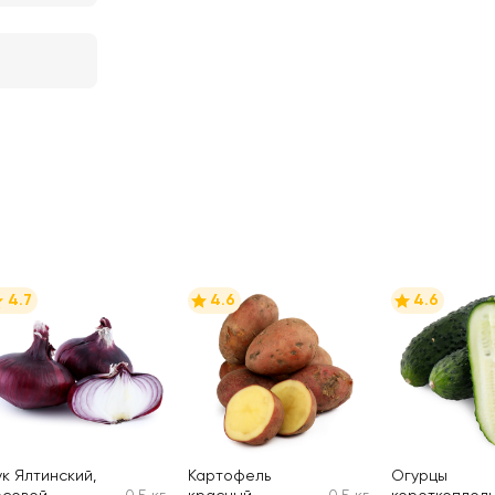
4.7
4.6
4.6
ук Ялтинский,
Картофель
Огурцы