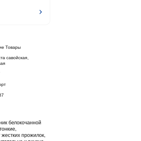
ие Товары
та савойская,
вая
Т
орт
87
ник белокочанной
тонкие,
 жестких прожилок,