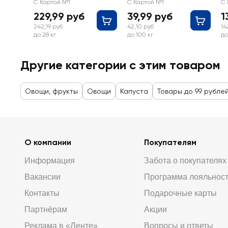
С Картой №1
С Картой №1
С 
229,99 руб
39,99 руб
1
242,19 руб
42,10 руб
14
до 28 кг
до 100 кг
до
Другие категории с этим товаром
Овощи, фрукты
Овощи
Капуста
Товары до 99 рубле
О компании
Покупателям
Информация
Забота о покупателях
Вакансии
Программа лояльнос
Контакты
Подарочные карты
Партнёрам
Акции
Реклама в «Ленте»
Вопросы и ответы