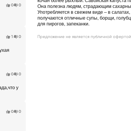
кочан более рыхлый. Савойская капуста пи
0
0
Она полезна людям, страдающим сахарны
Употребляется в свежем виде – в салатах,
получаются отличные супы, борщи, голубц
для пирогов, запеканки.
1
0
Предложение не является публичной офертой
сухая
0
0
ада,что у
0
0