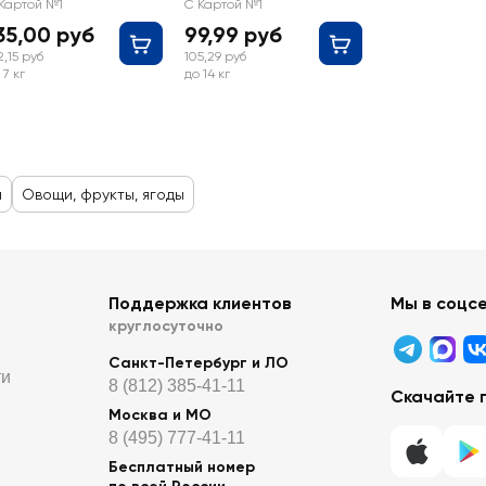
Картой №1
С Картой №1
35,00 руб
99,99 руб
2,15 руб
105,29 руб
 7 кг
до 14 кг
й
Овощи, фрукты, ягоды
Поддержка клиентов
Мы в соцс
круглосуточно
Санкт-Петербург и ЛО
ти
8 (812) 385-41-11
Скачайте 
Москва и МО
8 (495) 777-41-11
Бесплатный номер