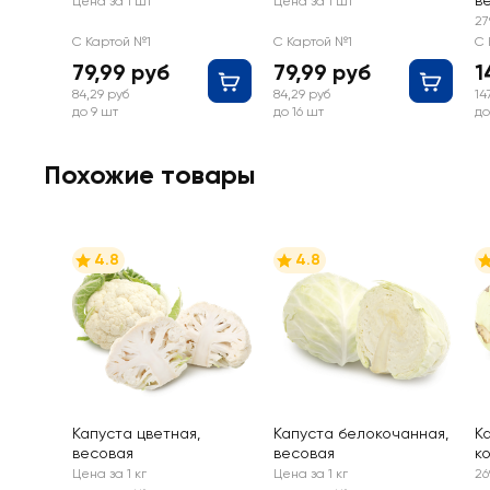
в
Цена за 1 шт
Цена за 1 шт
27
С Картой №1
С Картой №1
С 
79,99 руб
79,99 руб
1
84,29 руб
84,29 руб
14
до 9 шт
до 16 шт
до
Похожие товары
4.8
4.8
Капуста цветная,
Капуста белокочанная,
К
весовая
весовая
к
в
Цена за 1 кг
Цена за 1 кг
26