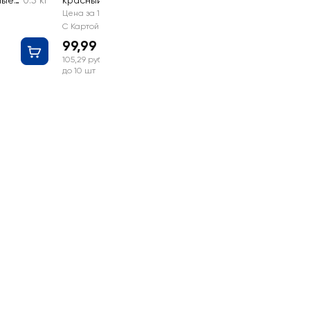
ные
0.5 кг
красный, мини
30г
Цена за 1 шт
С Картой №1
99,99 руб
105,29 руб
до 10 шт