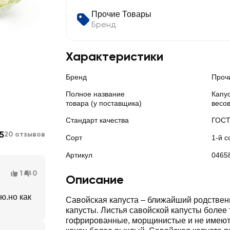
Прочие Товары
Бренд
Характеристики
Бренд
Проч
Полное название
Капус
товара (у поставщика)
весо
Стандарт качества
ГОС
5
20 отзывов
Сорт
1-й с
Артикул
0465
1
0
Описание
ю.но как
Савойская капуста – ближайший родствен
капусты. Листья савойской капусты более 
гофрированные, морщинистые и не имеют