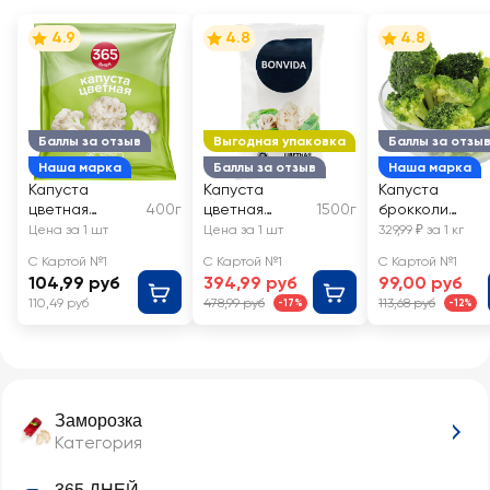
4.9
4.8
4.8
Баллы за отзыв
Выгодная упаковка
Баллы за отзы
Наша марка
Баллы за отзыв
Наша марка
Капуста
Капуста
Капуста
цветная
400г
цветная
1500г
брокколи
замороженная
замороженная
замороженная
Цена за 1 шт
Цена за 1 шт
329,99 ₽ за 1 кг
365 ДНЕЙ
BONVIDA
, весовая
С Картой №1
С Картой №1
С Картой №1
104,99 руб
394,99 руб
99,00 руб
110,49 руб
478,99 руб
113,68 руб
-17%
-12%
Заморозка
Категория