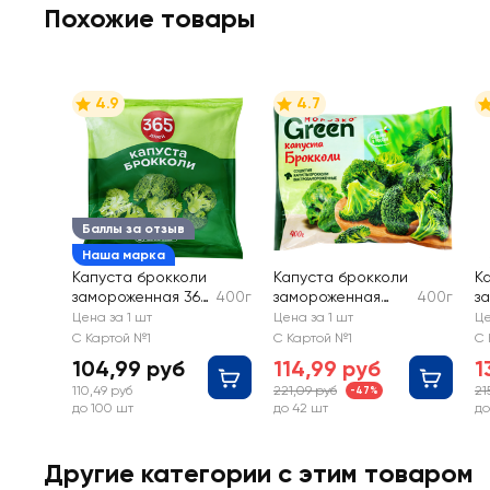
Похожие товары
4.9
4.7
Баллы за отзыв
Наша марка
Капуста брокколи
Капуста брокколи
К
замороженная 365
400г
замороженная
400г
з
ДНЕЙ
МОРОЗКО GREEN
С
Цена за 1 шт
Цена за 1 шт
Це
С Картой №1
С Картой №1
С 
104,99 руб
114,99 руб
1
110,49 руб
221,09 руб
21
-47%
до 100 шт
до 42 шт
до
Другие категории с этим товаром