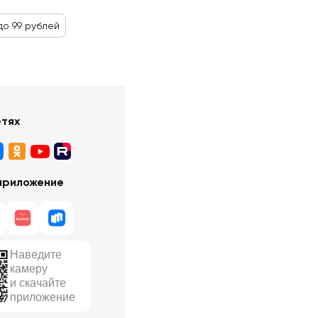
до 99 рублей
етях
приложение
Наведите
камеру
и скачайте
приложение