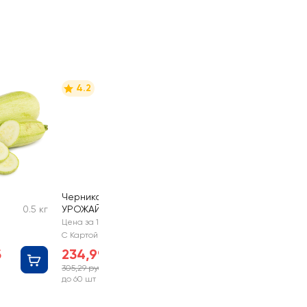
4.2
Черника СВОЙ
0.5 кг
УРОЖАЙ
300г
Цена за 1 шт
С Картой №1
б
234,99 руб
305,29 руб
-23%
до 60 шт