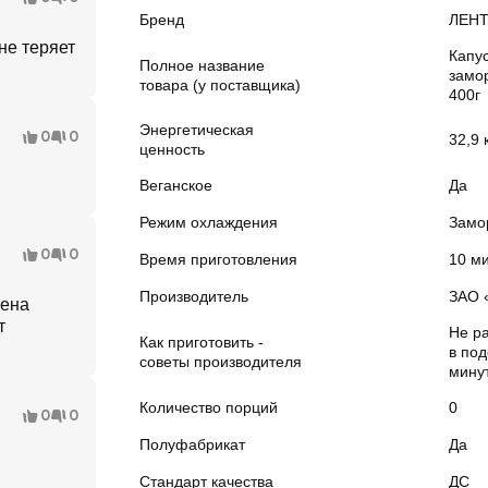
Бренд
ЛЕН
не теряет
Капу
Полное название
замо
товара (у поставщика)
400г
Энергетическая
0
0
32,9 
ценность
Веганское
Да
Режим охлаждения
Замо
0
0
Время приготовления
10 м
Производитель
ЗАО 
Цена
т
Не р
Как приготовить -
в по
советы производителя
минут
Количество порций
0
0
0
Полуфабрикат
Да
Стандарт качества
ДС