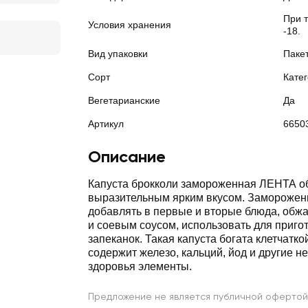
При 
Условия хранения
-18.
Вид упаковки
Паке
Сорт
Кате
Вегетарианские
Да
Артикул
6650
Описание
Капуста брокколи замороженная ЛЕНТА о
выразительным ярким вкусом. Замороже
добавлять в первые и вторые блюда, обжа
и соевым соусом, использовать для приго
запеканок. Такая капуста богата клетчатко
содержит железо, кальций, йод и другие 
здоровья элементы.
Предложение не является публичной офертой