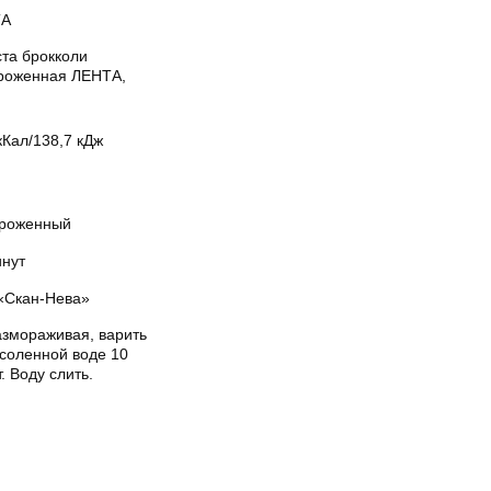
ТА
ста брокколи
роженная ЛЕНТА,
кКал/138,7 кДж
роженный
инут
«Скан-Нева»
азмораживая, варить
дсоленной воде 10
. Воду слить.