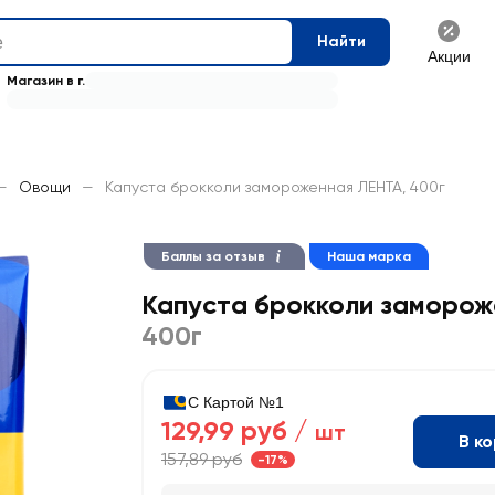
Найти
Акции
Магазин в г.
—
Овощи
—
Капуста брокколи замороженная ЛЕНТА, 400г
Баллы за отзыв
Наша марка
Капуста брокколи заморо
400г
С Картой №1
129,99 руб /
шт
В к
157,89 руб
-17%