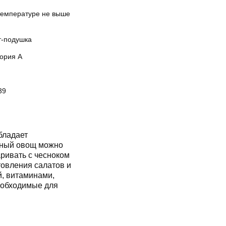
температуре не выше
т-подушка
гория А
39
бладает
нный овощ можно
ривать с чесноком
товления салатов и
й, витаминами,
необходимые для