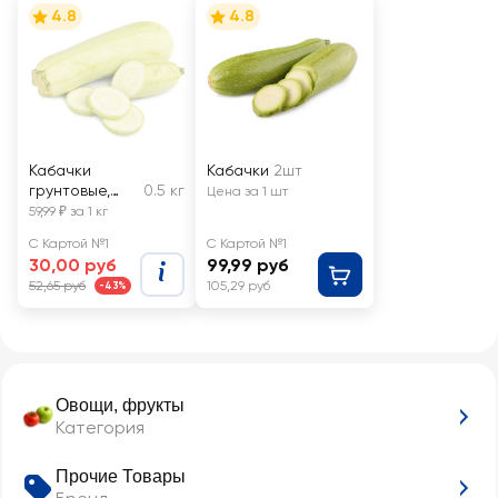
4.8
4.8
Кабачки
Кабачки
2шт
грунтовые,
0.5 кг
Цена за 1 шт
весовые
59,99 ₽ за 1 кг
С Картой №1
С Картой №1
30,00 руб
99,99 руб
52,65 руб
105,29 руб
-43%
Овощи, фрукты
Категория
Прочие Товары