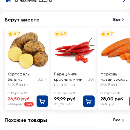
В наличии 22.5 кг
Берут вместе
Все
4.7
4.9
4.7
Картофель
Перец Чили
Морковь
белый
0.5 кг
красный, мини
30г
новый урожай,
молодой,
весовая
52,99 ₽ за 1 кг
Цена за 1 шт
69,99 ₽ за 1 кг
весовой
С Картой №1
С Картой №1
С Картой №1
26,50 руб
99,99 руб
28,00 руб
57,90 руб
105,29 руб
29,48 руб
-54%
Похожие товары
Все