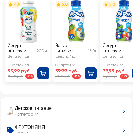
4.9
5.0
5.0
Йогурт
Йогурт
Йогурт
питьевой
200мл
питьевой
180г
питьевой
детский
детский АГУША
детский АГУШ
Цена за 1 шт
Цена за 1 шт
Цена за 1 шт
ФРУТОНЯНЯ
Яблоко, груша
Черника,
С Картой №1
С Картой №1
С Картой №1
Клубника,
2,7%, с 8
брусника,
53,99 руб
39,99 руб
39,99 руб
банан 2,5%, с
месяцев, без
клюква 2,7%, с
68,49 руб
47,39 руб
47,39 руб
-21%
-15%
-15%
8 месяцев,
змж
8 месяцев, без
без змж
змж
Детское питание
Категория
ФРУТОНЯНЯ