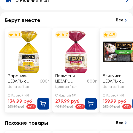
В наличии 9 шт
Берут вместе
Все
4.1
4.7
4.9
Вареники
Пельмени
Блинчики
ЦЕЗАРЬ с
600г
ЦЕЗАРЬ
800г
ЦЕЗАРЬ с
картофелем и
Классика,
деревенским
Цена за 1 шт
Цена за 1 шт
Цена за 1 шт
жареным
категория Б
творогом
С Картой №1
С Картой №1
С Картой №1
лучком
134,99 руб
279,99 руб
159,99 руб
231,59 руб
405,29 руб
252,69 руб
-41%
-30%
-36%
Похожие товары
Все