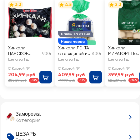
3.3
4.5
2.3
Баллы за отзыв
Наша марка
Хинкали
Хинкали ЛЕНТА
Хинкали
ЦАРСКОЕ
900г
с говядиной и
800г
МИРАТОРГ По-
ПОДВОРЬЕ
бараниной
грузински
Цена за 1 шт
Цена за 1 шт
Цена за 1 шт
С Картой №1
С Картой №1
С Картой №1
204,99 руб
409,99 руб
399,99 руб
305,29 руб
499,99 руб
526,39 руб
-32%
-18%
-24%
Заморозка
Категория
ЦЕЗАРЬ