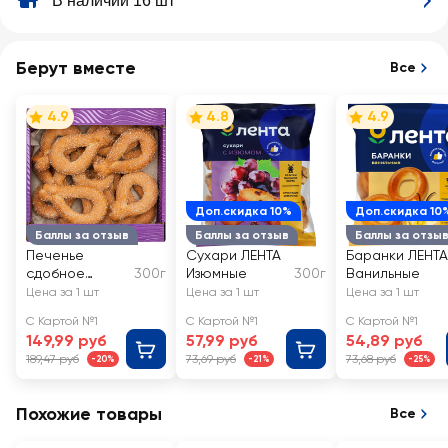
В наличии 16 шт
Берут вместе
Все
4.9
4.8
4.9
Доп.скидка 10%
Доп.скидка 10
Баллы за отзыв
Баллы за отзыв
Баллы за отзы
Печенье
Сухари ЛЕНТА
Баранки ЛЕНТА
сдобное
300г
Изюмные
300г
Ванильные
DELISSE
Цена за 1 шт
Цена за 1 шт
Цена за 1 шт
Завирэль
С Картой №1
С Картой №1
С Картой №1
149,99 руб
57,99 руб
54,89 руб
189,47 руб
73,69 руб
73,68 руб
-20%
-21%
-25%
Похожие товары
Все