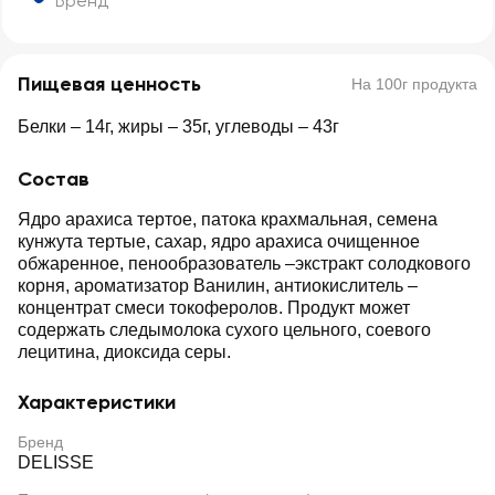
Бренд
Пищевая ценность
На 100г продукта
Белки – 14г, жиры – 35г, углеводы – 43г
Состав
Ядро арахиса тертое, патока крахмальная, семена
кунжута тертые, сахар, ядро арахиса очищенное
обжаренное, пенообразователь –экстракт солодкового
корня, ароматизатор Ванилин, антиокислитель –
концентрат смеси токоферолов. Продукт может
содержать следымолока сухого цельного, соевого
лецитина, диоксида серы.
Характеристики
Бренд
DELISSE