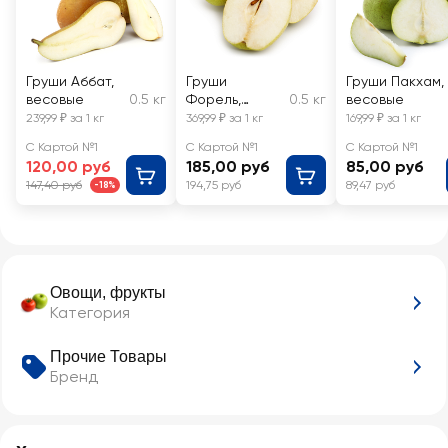
Груши Аббат,
Груши
Груши Пакхам,
весовые
0.5 кг
Форель,
0.5 кг
весовые
весовые
239,99 ₽ за 1 кг
369,99 ₽ за 1 кг
169,99 ₽ за 1 кг
С Картой №1
С Картой №1
С Картой №1
120,00 руб
185,00 руб
85,00 руб
147,40 руб
194,75 руб
89,47 руб
-18%
Овощи, фрукты
Категория
Прочие Товары
Бренд