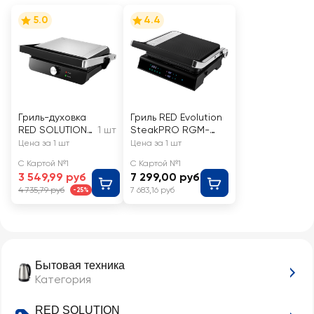
5.0
4.4
Гриль-духовка
Гриль RED Evolution
RED SOLUTION
1 шт
SteakPRO RGM-
2000Вт, гриль,
M81/Solution
Цена за 1 шт
Цена за 1 шт
духовка,
SteakPRO G807D
С Картой №1
С Картой №1
барбекю, Арт.
3 549,99 руб
7 299,00 руб
RGM-M815
4 735,79 руб
7 683,16 руб
-25%
Бытовая техника
Категория
RED SOLUTION