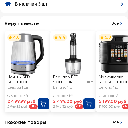
В наличии 3 шт
Берут вместе
Все
4.8
4.4
5.0
Чайник RED
Блендер RED
Мультиварка
SOLUTION
1
SOLUTION
1шт
RED SOLUTION
мощность 1850–
Фьюжен, 220–
Фьюжен,
Цена за 1 шт
Цена за 1 шт
Цена за 1 шт
2200Вт, объем 1.8л,
240В, мощность
сенсорная,
С Картой №1
С Картой №1
С Картой №1
Арт. G121
600–900Вт, Арт.
мощность
2 499,99 руб
2 499,00 руб
5 199,00 руб
HB2911
860Вт, Арт.
2 946,32 руб
2 946,32 руб
11 990,00 руб
-15%
-15%
-5
M4310
Похожие товары
Все