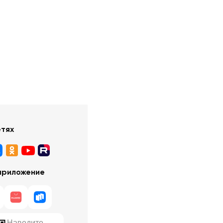
етях
приложение
Наведите