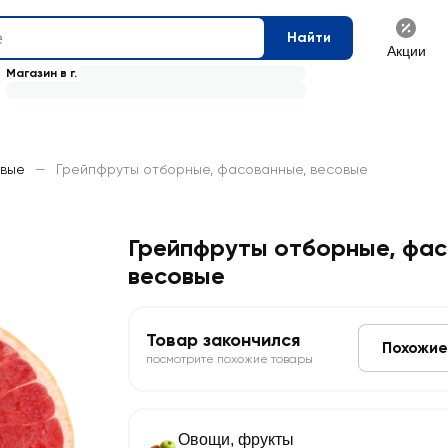
Найти
Акции
Магазин в г.
овые
—
Грейпфруты отборные, фасованные, весовые
Грейпфруты отборные, фас
весовые
Товар закончился
Похожие
посмотрите похожие товары
Овощи, фрукты