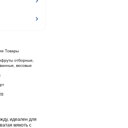
ие Товары
пфруты отборные,
ванные, весовые
а
рт
28
жду, идеален для
оватая мякоть с