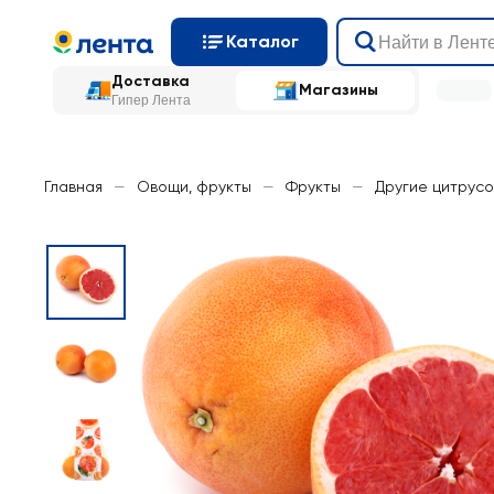
Каталог
Доставка
Магазины
Гипер Лента
Главная
—
Овощи, фрукты
—
Фрукты
—
Другие цитрус