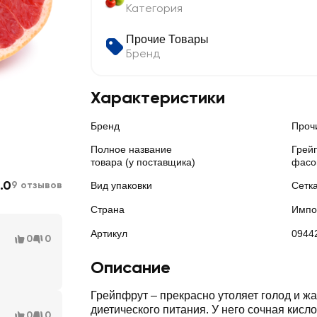
Категория
Прочие Товары
Бренд
Характеристики
Бренд
Проч
Полное название
Грей
товара (у поставщика)
фасо
.0
9 отзывов
Вид упаковки
Сетк
Страна
Импо
Артикул
0944
0
0
Описание
Грейпфрут – прекрасно утоляет голод и жа
диетического питания. У него сочная кисл
0
0