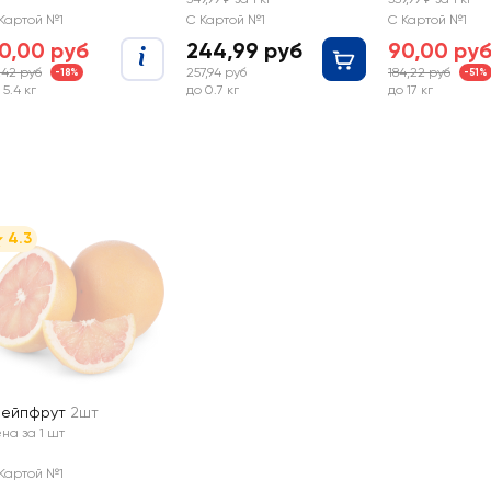
Картой №1
С Картой №1
С Картой №1
0,00 руб
244,99 руб
90,00 ру
,42 руб
257,94 руб
184,22 руб
-18%
-51%
 5.4 кг
до 0.7 кг
до 17 кг
4.3
рейпфрут
2шт
на за 1 шт
Картой №1