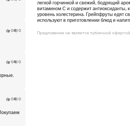
легкой горчинкой и свежий, бодрящий аром
витамином C и содержит антиоксиданты, 
уровень холестерина. Грейпфруты едят с
используют в приготовлении блюд и напит
0
0
Предложение не является публичной офертой
0
0
орные.
0
0
 Покупаем