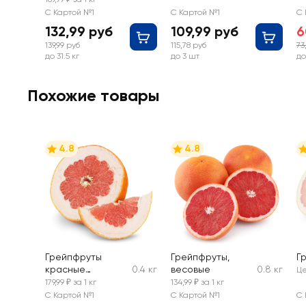
С Картой №1
С Картой №1
С 
132,99 руб
109,99 руб
6
139,99 руб
115,78 руб
73
до 31.5 кг
до 3 шт
до
Похожие товары
4.8
4.8
Грейпфруты
Грейпфруты,
Г
красные
0.4 кг
весовые
0.8 кг
Це
отборные,
179,99 ₽ за 1 кг
134,99 ₽ за 1 кг
весовые
С Картой №1
С Картой №1
С 