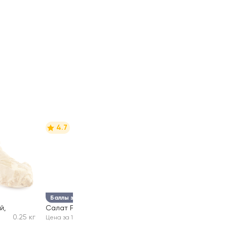
4.7
Баллы за отзыв
й,
Салат Руккола
75г
0.25 кг
Цена за 1 шт