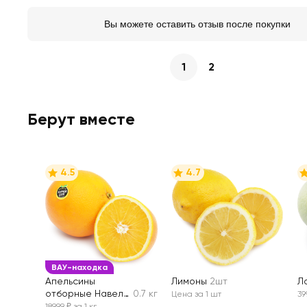
Вы можете оставить отзыв после покупки
1
2
Берут вместе
4.5
4.7
ВАУ-находка
Апельсины
Лимоны
2шт
Л
отборные Навел,
0.7 кг
Цена за 1 шт
39
весовые
189,99 ₽ за 1 кг