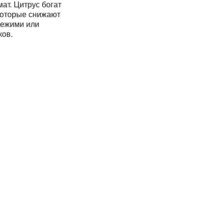
ат. Цитрус богат
которые снижают
вежими или
ков.