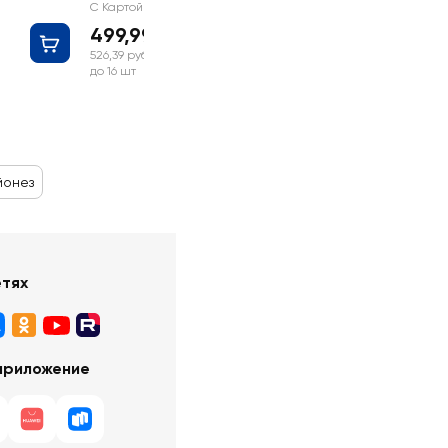
С Картой №1
499,99 руб
526,39 руб
до 16 шт
йонез
етях
приложение