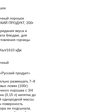
шок
ичный порошок
КИЙ ПРОДУКТ, 200г
ридания вкуса и
ата блюдам, для
отовления горчицы
Кал/1610 кДж
ичный
«Русский продукт»
ельно размешать 7–8
вых ложек (100г)
чного порошка с 3/4
на (0,15 л) кипятка до
ой однородной массы.
ы поверхность
вора не подсыхала,