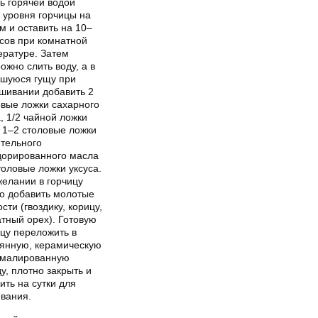
ь горячей водой
 уровня горчицы на
м и оставить на 10–
асов при комнатной
ературе. Затем
ожно слить воду, а в
вшуюся гущу при
шивании добавить 2
овые ложки сахарного
, 1/2 чайной ложки
 1–2 столовые ложки
ительного
дорированного масла
толовые ложки уксуса.
желании в горчицу
о добавить молотые
сти (гвоздику, корицу,
тный орех). Готовую
цу переложить в
лянную, керамическую
эмалированную
у, плотно закрыть и
ить на сутки для
евания.