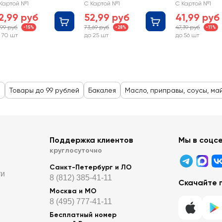
Картой №1
С Картой №1
С Картой №1
2,99 руб
52,99 руб
41,99 руб
,99 руб
73,69 руб
47,39 руб
-15%
-28%
-11%
 70 шт
до 25 шт
до 56 шт
и
Товары до 99 рублей
Бакалея
Масло, приправы, соусы, ма
Поддержка клиентов
Мы в соцс
круглосуточно
Санкт-Петербург и ЛО
ти
8 (812) 385-41-11
Скачайте 
Москва и МО
8 (495) 777-41-11
Бесплатный номер