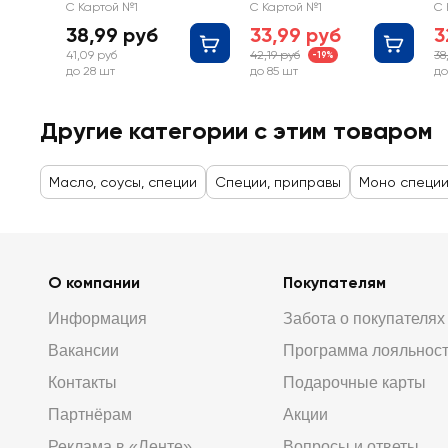
С Картой №1
С Картой №1
С 
38,99 руб
33,99 руб
3
41,09 руб
42,19 руб
38
-19%
до 28 шт
до 85 шт
до
Другие категории с этим товаром
Масло, соусы, специи
Специи, приправы
Моно специ
О компании
Покупателям
Информация
Забота о покупателях
Вакансии
Программа лояльнос
Контакты
Подарочные карты
Партнёрам
Акции
Реклама в «Ленте»
Вопросы и ответы