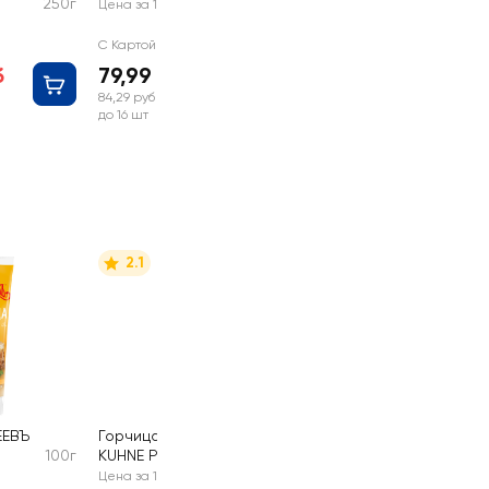
250г
Цена за 1 шт
С Картой №1
б
79,99 руб
84,29 руб
до 16 шт
2.1
ЕЕВЪ
Горчица ядреная
100г
KUHNE Русская
250мл
Цена за 1 шт