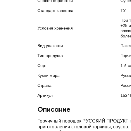
Способ обработки
Суше
Стандарт качества
ТУ
При 
+25 
Условия хранения
влажн
боле
Вид упаковки
Паке
Тип продукта
Горч
Сорт
1-й с
Кухни мира
Русс
Страна
Росс
Артикул
1524
Описание
Горчичный порошок РУССКИЙ ПРОДУКТ п
приготовления столовой горчицы, соусов, 