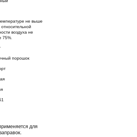
ный
температуре не выше
и относительной
ости воздуха не
е 75%.
т
ичный порошок
орт
кая
ия
61
рименяется для
заправок.