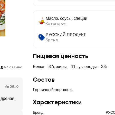
Масло, соусы, специи
Категория
РУССКИЙ ПРОДУКТ
Бренд
Пищевая ценность
.8
Белки – 37г, жиры – 11г, углеводы – 33г
43 отзыва
Состав
0
0
Горчичный порошок.
ядрёная.
Характеристики
Бренд
РУСС