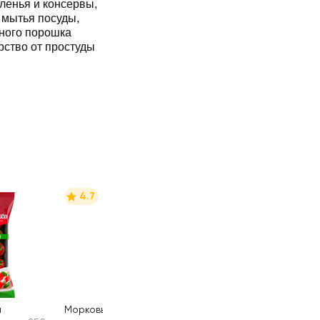
ленья и консервы,
 мытья посуды,
чного порошка
рство от простуды
4.7
и
Морковь мытая
1000г