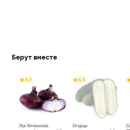
Берут вместе
4.7
4.6
Лук Ялтинский,
Огурцы
С