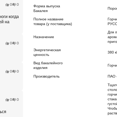
0
0
Форма выпуска
Поро
Бакалея
оги когда
Полное название
Горч
ей на
товара (у поставщика)
РУСС
Для п
Назначение
аром
приг
0
0
Энергетическая
380 к
ценность
Вид бакалейного
Горч
изделия
0
0
Производитель
ПАО 
Тщат
столо
горчи
стака
0
0
густ
Чтоб
ься
раст