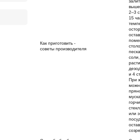
залит
выше
2–3 с
15 ч
темп
остор
оста
поме
Как приготовить -
стол
советы производителя
песка
соли,
раст
дезо
и 4 с
При 
можн
пряно
муска
горчи
стек
или 
посуд
остав
созр