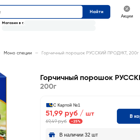
Найти
Акции
Магазин в г.
—
Моно специи
—
Горчичный порошок РУССКИЙ ПРОДУКТ, 200г
Горчичный порошок РУСС
200г
С Картой №1
51,99 руб /
шт
В к
69,49 руб
-25%
В наличии 32 шт