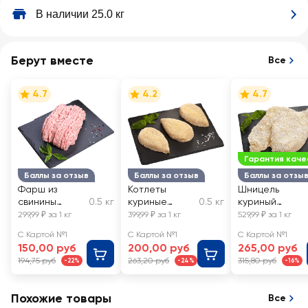
В наличии 25.0 кг
Берут вместе
Все
4.7
4.2
4.7
Гарантия каче
Баллы за отзыв
Баллы за отзыв
Баллы за отзы
Фарш из
Котлеты
Шницель
свинины
0.5 кг
куриные
0.5 кг
куриный
Любительский
Классические
ЛЕНТА FRESH
299,99 ₽ за 1 кг
399,99 ₽ за 1 кг
529,99 ₽ за 1 кг
ЛЕНТА FRESH,
ЛЕНТА FRESH
С Картой №1
С Картой №1
С Картой №1
весовой
150,00 руб
200,00 руб
265,00 руб
194,75 руб
263,20 руб
315,80 руб
-22%
-24%
-16%
Похожие товары
Все