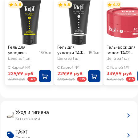
4.8
4.8
4.0
Гель для
Гель для
Гель-воск для
укладки
150мл
укладки ТАФТ
150мл
волос ТАФТ
волос ТАФТ
Power
Блеск
Цена за 1 шт
Цена за 1 шт
Цена за 1 шт
Три погоды
Невидимая
С Картой №1
С Картой №1
С Картой №1
Power
фиксация,
229,99 руб
229,99 руб
339,99 руб
Экспресс-
мегафиксаци
378,99 руб
378,94 руб
431,59 руб
-39%
-39%
-21%
укладка,
я
мегафиксаци
я
Уход и гигиена
Категория
ТАФТ