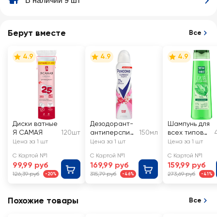
В наличии 9 шт
Берут вместе
Все
4.9
4.9
4.9
Диски ватные
Дезодорант-
Шампунь для
Я САМАЯ
120шт
антиперспир
150мл
всех типов
ант спрей
волос
Цена за 1 шт
Цена за 1 шт
Цена за 1 шт
женский
ЧИСТАЯ
С Картой №1
С Картой №1
С Картой №1
РЕКСОНА
ЛИНИЯ
99,99 руб
169,99 руб
159,99 руб
Яркий букет
Крапива, на
126,39 руб
315,79 руб
273,69 руб
-20%
-46%
-41%
отваре
целебных
трав
Похожие товары
Все