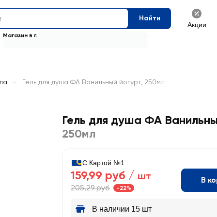
Найти
Акции
Магазин в г.
сла
—
Гель для душа ФА Ванильный йогурт, 250мл
Гель для душа ФА Ванильны
250мл
С Картой №1
159,99 руб /
шт
В к
205,29 руб
-22%
В наличии 15 шт