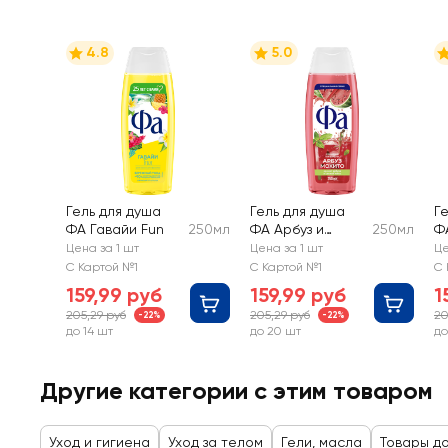
4.8
5.0
Гель для душа
Гель для душа
Г
ФА Гавайи Fun
250мл
ФА Арбуз и
250мл
Ф
мохито
о
Цена за 1 шт
Цена за 1 шт
Це
а
С Картой №1
С Картой №1
С 
ц
159,99 руб
159,99 руб
1
205,29 руб
205,29 руб
20
-22%
-22%
до 14 шт
до 20 шт
до
Другие категории с этим товаром
Уход и гигиена
Уход за телом
Гели, масла
Товары до