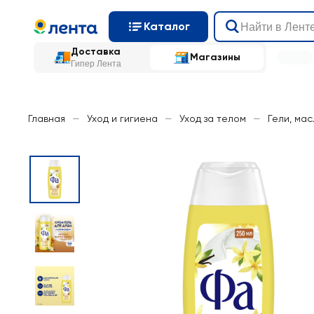
Каталог
Доставка
Магазины
Гипер Лента
Главная
—
Уход и гигиена
—
Уход за телом
—
Гели, ма