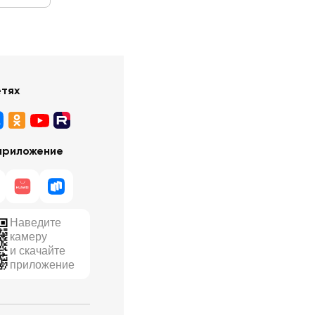
етях
приложение
Наведите
камеру
и скачайте
приложение