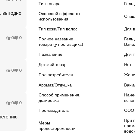
Тип товара
Гель
, выгодно
Основной эффект от
Очищ
использования
Тип кожи/Тип волос
Для в
0
0
Полное название
Гель
товара (у поставщика)
Вани
Назначение
Для 
Детский товар
Нет
0
0
Пол потребителя
Женс
Аромат/Отдушка
Вани
Способ применения,
Нане
дозировка
вспен
0
0
Производитель
ООО 
ретению.
При 
Меры
пром
предосторожности
водой