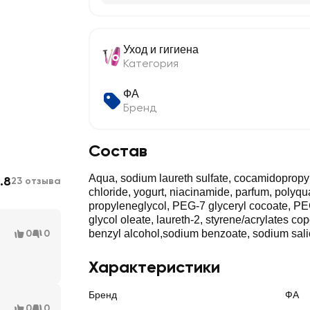
Уход и гигиена
Категория
ФА
Бренд
Состав
Aqua, sodium laureth sulfate, cocamidopropy
.8
23 отзыва
chloride, yogurt, niacinamide, parfum, polyqu
propyleneglycol, PEG-7 glyceryl cocoate, P
glycol oleate, laureth-2, styrene/acrylates copo
0
0
benzyl alcohol,sodium benzoate, sodium sali
Характеристики
Бренд
ФА
0
0