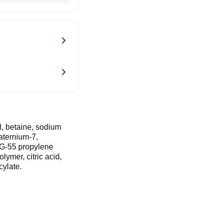
l, betaine, sodium
aternium-7,
EG-55 propylene
lymer, citric acid,
cylate.