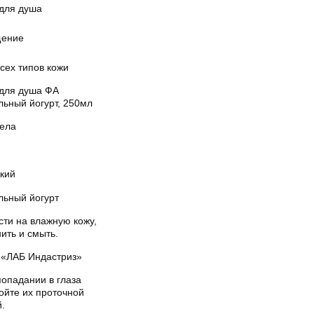
 для душа
ение
сех типов кожи
 для душа ФА
льный йогурт, 250мл
тела
кий
льный йогурт
сти на влажную кожу,
ить и смыть.
«ЛАБ Индастриз»
попадании в глаза
ойте их проточной
.