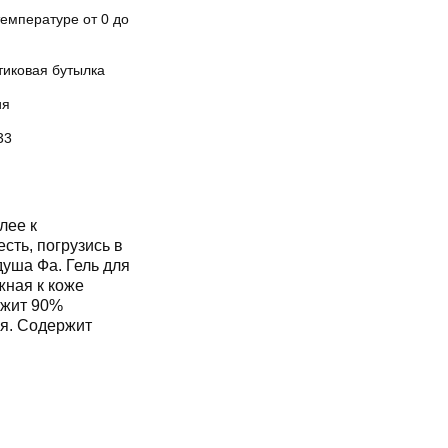
емпературе от 0 до
тиковая бутылка
ия
33
лее к
сть, погрузись в
душа Фа. Гель для
ная к коже
ржит 90%
я. Содержит