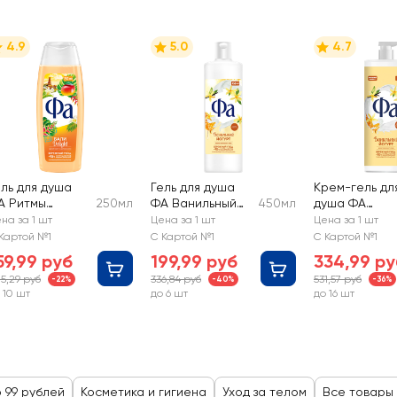
4.9
5.0
4.7
ель для душа
Гель для душа
Крем-гель дл
А Ритмы
250мл
ФА Ванильный
450мл
душа ФА
строва Бали,
йогурт
Ванильный
на за 1 шт
Цена за 1 шт
Цена за 1 шт
ромат манго и
йогурт
Картой №1
С Картой №1
С Картой №1
ветка ванили
59,99 руб
199,99 руб
334,99 ру
5,29 руб
336,84 руб
531,57 руб
-22%
-40%
-36%
 10 шт
до 6 шт
до 16 шт
 99 рублей
Косметика и гигиена
Уход за телом
Все товары