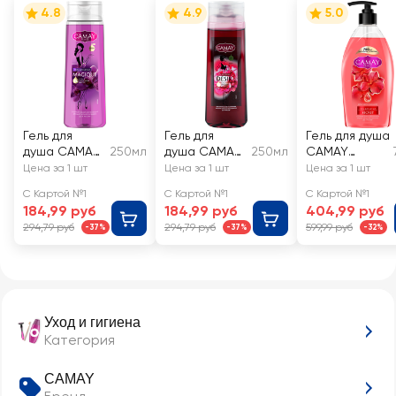
4.8
4.9
5.0
Гель для
Гель для
Гель для душа
душа CAMAY
250мл
душа CAMAY
250мл
CAMAY
Магическое
Desir
Secret
Цена за 1 шт
Цена за 1 шт
Цена за 1 шт
заклинание с
Восхитительн
Тайное
С Картой №1
С Картой №1
С Картой №1
ароматом
ое
блаженство
184,99 руб
184,99 руб
404,99 руб
черной
очарование
294,79 руб
294,79 руб
599,99 руб
-37%
-37%
-32%
орхидеи
Уход и гигиена
Категория
CAMAY