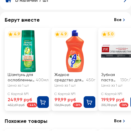
В наличии 7 шт
Берут вместе
Все
4.9
4.9
5.0
Шампунь для
Жидкое
Зубная
ослабленных
400мл
средство для
450г
паста
130г
волос
мытья посуды
SPLAT
Цена за 1 шт
Цена за 1 шт
Цена за 1 шт
склонных к
AOS Лимон
Отбелив
С Картой №1
С Картой №1
С Картой №1
выпадению
ание
249,99 руб
99,99 руб
199,99 руб
FRUCTIS Рост
профес
452,69 руб
136,84 руб
315,78 руб
-44%
-26%
-36%
во всю силу,
сиональ
укрепляющи
ная
й
Похожие товары
Все