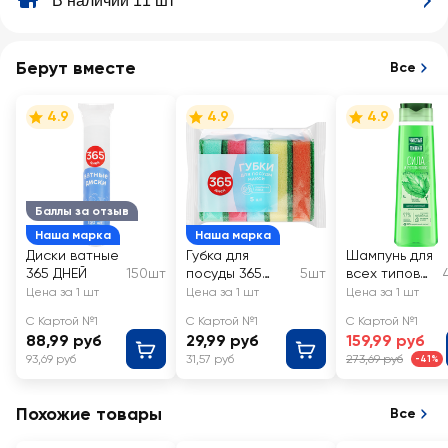
В наличии 11 шт
Берут вместе
Все
4.9
4.9
4.9
Баллы за отзыв
Наша марка
Наша марка
Диски ватные
Губка для
Шампунь для
365 ДНЕЙ
150шт
посуды 365
5шт
всех типов
ДНЕЙ большая
волос
Цена за 1 шт
Цена за 1 шт
Цена за 1 шт
9х6,3х2,5см
ЧИСТАЯ
С Картой №1
С Картой №1
С Картой №1
ЛИНИЯ
88,99 руб
29,99 руб
159,99 руб
Крапива, на
93,69 руб
31,57 руб
273,69 руб
-41%
отваре
целебных
трав
Похожие товары
Все