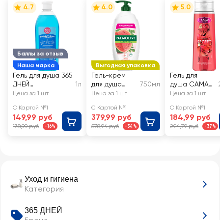
4.7
4.0
5.0
Баллы за отзыв
Наша марка
Выгодная упаковка
Гель для душа 365
Гель-крем
Гель для
ДНЕЙ
1л
для душа
750мл
душа CAMAY
Освежающий
PALMOLIVE
Secret
Цена за 1 шт
Цена за 1 шт
Цена за 1 шт
Натурэль
С Картой №1
С Картой №1
С Картой №1
Мягкий и
149,99 руб
379,99 руб
184,99 руб
освежающий
178,99 руб
578,94 руб
294,79 руб
-16%
-34%
-37%
Арбуз с
увлажняющим
молочком
Уход и гигиена
Категория
365 ДНЕЙ