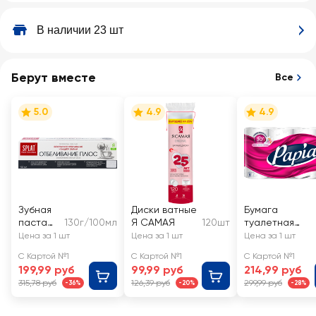
В наличии 23 шт
Берут вместе
Все
5.0
4.9
4.9
Зубная
Диски ватные
Бумага
паста
130г/100мл
Я САМАЯ
120шт
туалетная
SPLAT
PAPIA 3-слоя
Цена за 1 шт
Цена за 1 шт
Цена за 1 шт
Отбелив
белая
С Картой №1
С Картой №1
С Картой №1
ание
199,99 руб
99,99 руб
214,99 руб
профес
315,78 руб
126,39 руб
299,99 руб
-36%
-20%
-28%
сиональ
ная