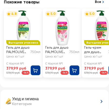
Похожие товары
Все
4.8
5.0
5.0
Выгодная упаковка
Выгодная упак
Гель для душа
Гель для душа
Гель-крем
PALMOLIVE
750мл
PALMOLIVE
750мл
для душа
Натурэль
Натурэль
PALMOLIVE
Цена за 1 шт
Цена за 1 шт
Цена за 1 шт
Интенсивное
Малина и
Натурэль
С Картой №1
С Картой №1
С Картой №1
увлажнение
пион
Витамин В и
379,99 руб
379,99 руб
379,99 руб
Олива и
гранат с
578,99 руб
578,99 руб
578,94 руб
-34%
-34%
-34%
увлажняюще
увлажняющим
е молочко
молочком
Уход и гигиена
Категория