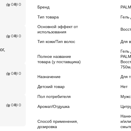
0
0
Бренд
PALM
Тип товара
Гель
Основной эффект от
Восс
использования
0
0
Тип кожи/Тип волос
Для в
ог,
Гель
Полное название
PALM
товара (у поставщика)
Восс
750м
0
0
Назначение
Для 
Детский товар
Нет
Пол потребителя
Мужс
0
0
Аромат/Отдушка
Цитр
Нане
Способ применения,
и/или
дозировка
смыт