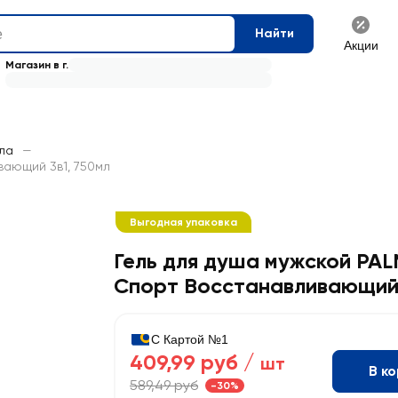
Найти
Акции
Магазин в г.
сла
—
вающий 3в1, 750мл
Выгодная упаковка
Гель для душа мужской PA
Спорт Восстанавливающий
С Картой №1
409,99 руб /
шт
В к
589,49 руб
-30%