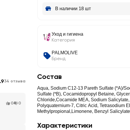
В наличии 18 шт
Уход и гигиена
Категория
PALMOLIVE
Бренд
Состав
.9
34 отзыва
Aqua, Sodium C12-13 Pareth Sulfate (*A)/So
Sulfate (*B), Cocamidopropyl Betaine, Glyce
Chloride,Cocamide MEA, Sodium Salicylate
0
0
Polyquaternium-7, Citric Acid, Tetrasodium 
Methylpropional,Limonene, Benzyl Salicylate,
Характеристики