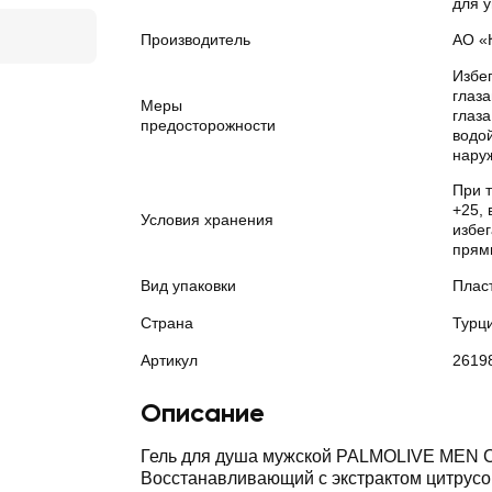
для 
Производитель
АО «
Избег
глаз
Меры
глаз
предосторожности
водой
нару
При 
+25, 
Условия хранения
избе
прям
Вид упаковки
Плас
Страна
Турц
Артикул
2619
Описание
Гель для душа мужской PALMOLIVE MEN 
Восстанавливающий с экстрактом цитрусо