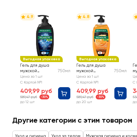
4.9
4.8
Выгодная упаковка
Выгодная упаковка
Гель для душа
Гель для душа
Г
мужской
750мл
мужской
750мл
м
PALMOLIVE Men
PALMOLIVE Men
P
Цена за 1 шт
Цена за 1 шт
Це
Северный океан
Цитрусовый
С
С Картой №1
С Картой №1
С 
с морскими
заряд Бодрящий
409,99 руб
409,99 руб
3
минералами 3в1
2в1
589,47 руб
589,47 руб
53
-30%
-30%
до 12 шт
до 20 шт
до
Другие категории с этим товаром
Уход и гигиена
Уход за телом
Мужская гигиена и косм