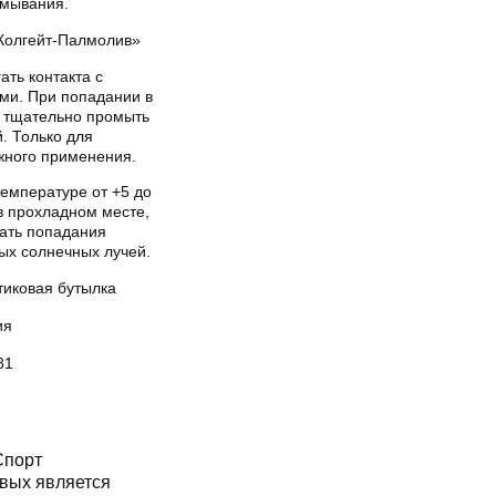
умывания.
Колгейт-Палмолив»
ать контакта с
ами. При попадании в
а тщательно промыть
. Только для
жного применения.
температуре от +5 до
в прохладном месте,
гать попадания
ых солнечных лучей.
тиковая бутылка
ия
81
Спорт
вых является