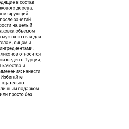
ходящие в состав
якового дерева,
тонизирующий
 после занятий
рости на целый
паковка объемом
 мужского геля для
телом, лицом и
ингредиентами.
иликонов относится
оизведен в Турции,
 качества и
именения: нанести
 Избегайте
а тщательно
отличным подарком
или просто без