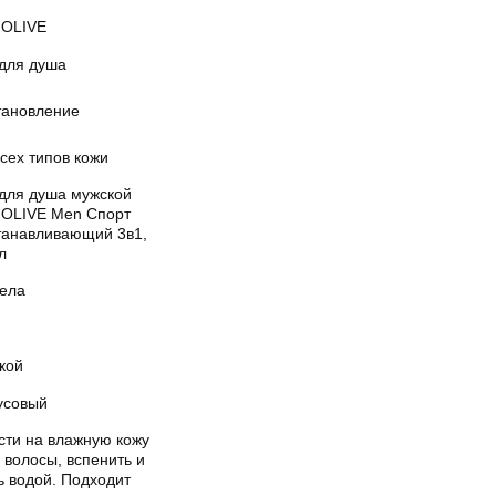
OLIVE
 для душа
тановление
сех типов кожи
 для душа мужской
OLIVE Men Спорт
танавливающий 3в1,
л
тела
кой
усовый
сти на влажную кожу
 волосы, вспенить и
ь водой. Подходит