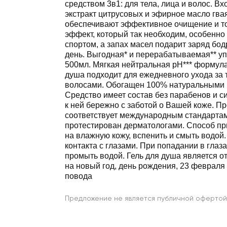
средством 3в1: для тела, лица и волос. В
экстракт цитрусовых и эфирное масло гва
обеспечивают эффективное очищение и 
эффект, который так необходим, особенно
спортом, а запах масел подарит заряд бод
день. Выгодная* и перерабатываемая** у
500мл. Мягкая нейтральная pH*** формула
душа подходит для ежедневного ухода за 
волосами. Обогащен 100% натуральными 
Средство имеет состав без парабенов и с
к ней бережно с заботой о Вашей коже. Пр
соответствует международным стандартам
протестирован дерматологами. Способ пр
на влажную кожу, вспенить и смыть водой.
контакта с глазами. При попадании в глаз
промыть водой. Гель для душа является 
на новый год, день рождения, 23 февраля 
повода
Предложение не является публичной офертой