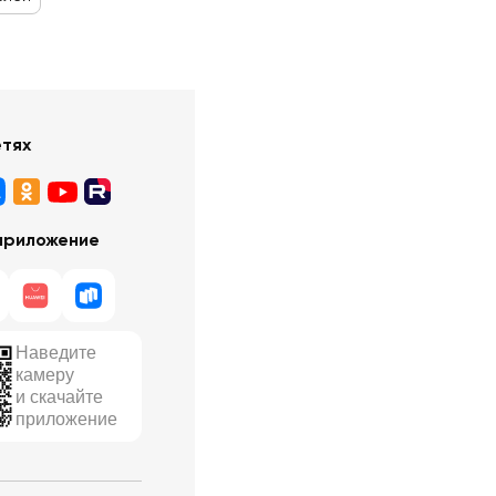
етях
приложение
Наведите
камеру
и скачайте
приложение