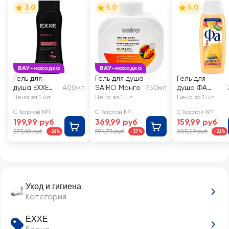
3.0
5.0
5.0
ВАУ-находка
ВАУ-находка
Гель для
Гель для душа
Гель для
душа EXXE
400мл
SAIRO Манго
750мл
душа ФА
Passion
Манго и
Цена за 1 шт
Цена за 1 шт
Цена за 1 шт
Дикая вишня
дайкири
С Картой №1
С Картой №1
С Картой №1
и миндаль
199,99 руб
369,99 руб
159,99 руб
273,68 руб
594,73 руб
205,29 руб
-26%
-37%
-22%
Уход и гигиена
Категория
EXXE