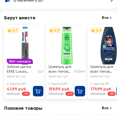
В наличии 8 шт
Берут вместе
Все
4.7
4.9
4.9
ВАУ-находка
Зубная щетка
Шампунь для
Шампунь для
EXXE Luxury
1шт
всех типов
400мл
всех типов
Уголь, мягкая
волос
волос
Цена за 1 шт
Цена за 1 шт
Цена за 1 шт
ЧИСТАЯ
мужской
С Картой №1
С Картой №1
С Картой №1
ЛИНИЯ
ШАУМА Men
41,99 руб
159,99 руб
179,99 руб
Крапива, на
Ultra Сила
46,99 руб
273,69 руб
252,69 руб
-10%
-41%
-28%
отваре
целебных
трав
Похожие товары
Все