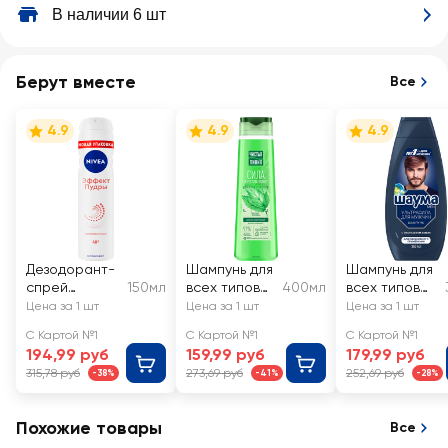
В наличии 6 шт
Берут вместе
Все
4.9
4.9
4.9
Дезодорант-
Шампунь для
Шампунь для
спрей
150мл
всех типов
400мл
всех типов
женский NIVEA
волос
волос
Цена за 1 шт
Цена за 1 шт
Цена за 1 шт
Эффект
ЧИСТАЯ
мужской
С Картой №1
С Картой №1
С Картой №1
Пудры
ЛИНИЯ
ШАУМА Men
194,99 руб
159,99 руб
179,99 руб
Крапива, на
Ultra Сила
315,78 руб
273,69 руб
252,69 руб
-38%
-41%
-28%
отваре
целебных
трав
Похожие товары
Все