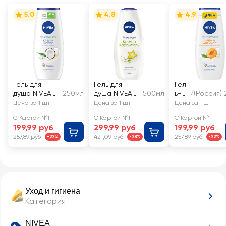
5.0
4.8
4.9
Гель для
Гель для
Гел
душа NIVEA
250мл
душа NIVEA
500мл
ь-
/(Россия)
Крем и кокос
Крем и
ухо
Цена за 1 шт
Цена за 1 шт
Цена за 1 шт
увлажняющий
карамболь,
д
С Картой №1
С Картой №1
С Картой №1
увлажняющи
для
199,99 руб
299,99 руб
199,99 руб
й с алоэ
душ
257,89 руб
421,09 руб
257,89 руб
-22%
-28%
-22%
вера и
а
ароматом
NIV
тропических
EA
фруктов
Кре
м и
абр
Уход и гигиена
ико
Категория
с
увл
ажн
NIVEA