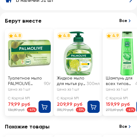
В наличии 31 шт
Берут вместе
Все
4.8
4.8
4.9
Туалетное мыло
Жидкое мыло
Шампунь для
PALMOLIVE
90г
для мытья рук
300мл
всех типов
Натурэль
PALMOLIVE
волос
Цена за 1 шт
Цена за 1 шт
Цена за 1 шт
Интенсивное
Нейтрализую
ЧИСТАЯ
С Картой №1
С Картой №1
С Картой №1
увлажнение с
щее запах с
ЛИНИЯ
79,99 руб
209,99 руб
159,99 руб
экстрактом
антибактери
Крапива, на
136,89 руб
315,79 руб
273,69 руб
-41%
-33%
-41%
оливы и
альным
отваре
увлажняющим
эффектом
целебных
молочком
трав
Похожие товары
Все