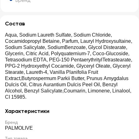
Бренд
Состав
Aqua, Sodium Laureth Sulfate, Sodium Chloride,
Cocamidopropyl Betaine, Parfum, Lauryl Hydroxysultaine,
Sodium Salicylate, SodiumBenzoate, Glycol Distearate,
Glycerin, Citric Acid, Polyquaternium-7, Coco-Glucoside,
Tetrasodium EDTA, PEG-150 PentaerythritylTetrastearate,
PPG-2 Hydroxyethyl Cocamide, Glyceryl Oleate, Glyceryl
Stearate, Laureth-4, Vanilla Planifolia Fruit
Extract,Butyrospermum Parkii Butter, Prunus Amygdalus
Dulcis Oil, Citrus Aurantium Dulcis Peel Oil, Benzyl
Alcohol, Benzyl Salicylate,Coumarin, Limonene, Linalool,
CI 15985.
Характеристики
Бренд
PALMOLIVE
Тип товара