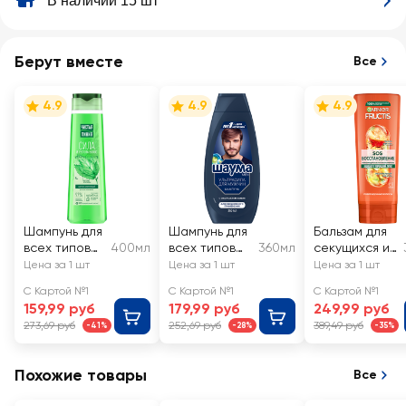
В наличии 15 шт
Берут вместе
Все
4.9
4.9
4.9
Шампунь для
Шампунь для
Бальзам для
всех типов
400мл
всех типов
360мл
секущихся и
волос
волос
очень
Цена за 1 шт
Цена за 1 шт
Цена за 1 шт
ЧИСТАЯ
мужской
поврежденны
С Картой №1
С Картой №1
С Картой №1
ЛИНИЯ
ШАУМА Men
х волос
159,99 руб
179,99 руб
249,99 руб
Крапива, на
Ultra Сила
FRUCTIS SOS
273,69 руб
252,69 руб
389,49 руб
-41%
-28%
-35%
отваре
Восстановле
целебных
ние
трав
укрепляющий
Похожие товары
Все