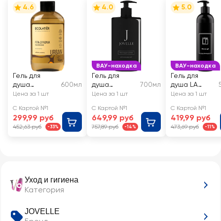
4.6
4.0
5.0
ВАУ-находка
ВАУ-находка
Гель для
Гель для
Гель для
душа
600мл
душа
700мл
душа LA
ECOLATIER
JOVELLE
FABRIQUE
Цена за 1 шт
Цена за 1 шт
Цена за 1 шт
Увлажнение
Черный
Табак, ваниль
С Картой №1
С Картой №1
С Картой №1
Аргана&вани
перец и
299,99 руб
649,99 руб
419,99 руб
ль
амбра
452,63 руб
757,89 руб
473,69 руб
-33%
-14%
-11%
Уход и гигиена
Категория
JOVELLE