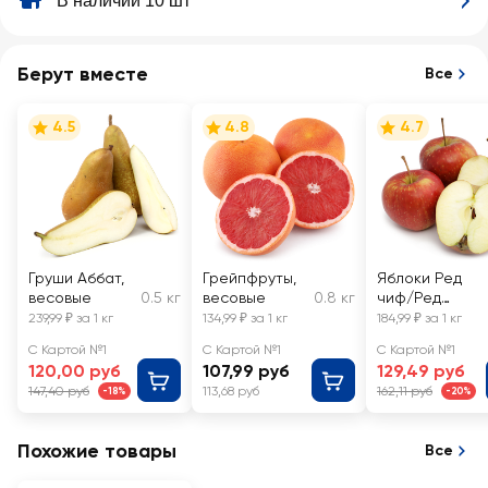
В наличии 10 шт
Берут вместе
Все
4.5
4.8
4.7
Груши Аббат,
Грейпфруты,
Яблоки Ред
весовые
0.5 кг
весовые
0.8 кг
чиф/Ред
делишес,
239,99 ₽ за 1 кг
134,99 ₽ за 1 кг
184,99 ₽ за 1 кг
весовые
С Картой №1
С Картой №1
С Картой №1
120,00 руб
107,99 руб
129,49 руб
147,40 руб
113,68 руб
162,11 руб
-18%
-20%
Похожие товары
Все