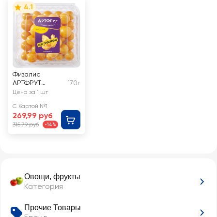
4.1
Физалис
АРТФРУТ
170г
очищенный
Цена за 1 шт
С Картой №1
269,99 руб
315,79 руб
-14%
Овощи, фрукты
Категория
Прочие Товары