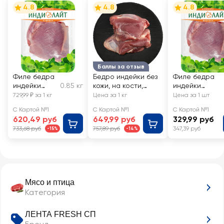
4.8
4.8
4.8
Баллы за отзыв
Филе бедра
Бедро индейки без
Филе бедра
индейки
0.85 кг
кожи, на кости,
индейки
ИНДИЛАЙТ,
весовое
ИНДИЛАЙТ
729,99 ₽ за 1 кг
Цена за 1 кг
Цена за 1 шт
весовое
С Картой №1
С Картой №1
С Картой №1
620,49 руб
649,99 руб
329,99 руб
733,68 руб
757,89 руб
347,39 руб
-15%
-14%
Мясо и птица
Категория
ЛЕНТА FRESH СП