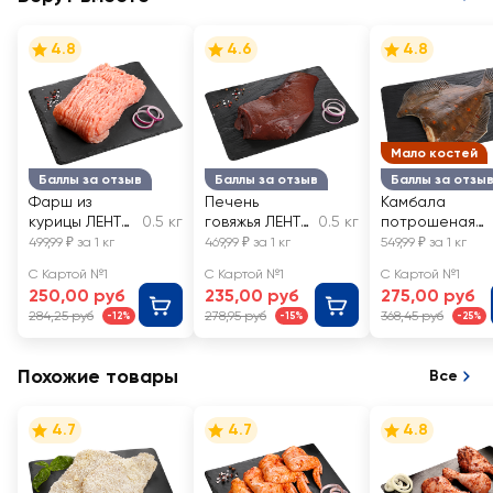
4.8
4.6
4.8
Мало костей
Баллы за отзыв
Баллы за отзыв
Баллы за отзы
Фарш из
Печень
Камбала
курицы ЛЕНТА
0.5 кг
говяжья ЛЕНТА
0.5 кг
потрошеная
FRESH
FRESH,
без головы
499,99 ₽ за 1 кг
469,99 ₽ за 1 кг
549,99 ₽ за 1 кг
весовая
ЛЕНТА FRESH,
С Картой №1
С Картой №1
С Картой №1
весовая
250,00 руб
235,00 руб
275,00 руб
284,25 руб
278,95 руб
368,45 руб
-12%
-15%
-25%
Похожие товары
Все
4.7
4.7
4.8