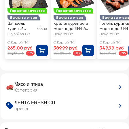
Гарантия качества
Гарантия качества
Баллы за отзыв
Баллы за отзыв
Баллы за отзы
Шницель
Крылья куриные в
Голень куриная
куриный
0.5 кг
маринаде ЛЕНТА
маринаде ЛЕН
ЛЕНТА FRESH
FRESH
FRESH
529,99 ₽ за 1 кг
Цена за 1 кг
Цена за 1 кг
С Картой №1
С Картой №1
С Картой №1
265,00 руб
389,99 руб
349,99 руб
315,80 руб
505,29 руб
452,69 руб
-16%
-22%
-22%
Мясо и птица
Категория
ЛЕНТА FRESH СП
Бренд