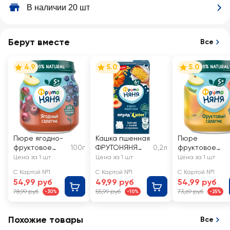
В наличии 20 шт
Берут вместе
Все
4.9
5.0
5.0
Пюре ягодно-
Кашка пшенная
Пюре
фруктовое
100г
ФРУТОНЯНЯ
0,2л
фруктовое
ФРУТОНЯНЯ
молочная, с
ФРУТОНЯНЯ
Цена за 1 шт
Цена за 1 шт
Цена за 1 шт
Ягодный
тыквой и
Фруктовый
С Картой №1
С Картой №1
С Картой №1
салатик
персиком, с 6
салатик
54,99 руб
49,99 руб
54,99 руб
Яблоко,
месяцев
Яблоко, груша,
78,99 руб
55,99 руб
73,69 руб
-30%
-10%
-25%
черника и
персик, с 5
вишня, с 5
месяцев
месяцев
Похожие товары
Все