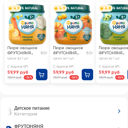
4.9
4.9
4.8
Пюре овощное
Пюре овощное
Пюре овощно
ФРУТОНЯНЯ
80г
ФРУТОНЯНЯ
80г
ФРУТОНЯНЯ
Овощной
Тыква, с 5
Брокколи, с 4
Цена за 1 шт
Цена за 1 шт
Цена за 1 шт
салатик
месяцев
месяцев
С Картой №1
С Картой №1
С Картой №1
Цветная
59,99 руб
59,99 руб
59,99 руб
капуста,
78,99 руб
78,99 руб
78,99 руб
-24%
-24%
-24%
кукуруза и
морковь, с 5
месяцев
Детское питание
Категория
ФРУТОНЯНЯ