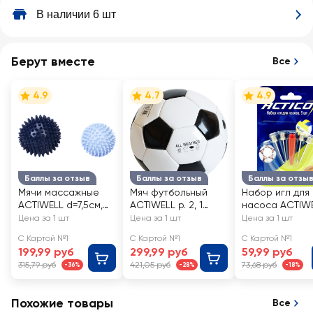
В наличии 6 шт
Берут вместе
Все
4.9
4.7
4.9
Баллы за отзыв
Баллы за отзыв
Баллы за отзы
Мячи массажные
Мяч футбольный
Набор игл для
ACTIWELL d=7,5см,
ACTIWELL р. 2, 1
насоса ACTIWE
d=9см, Арт. IR97413,
слой, Арт.
Арт. GVSP1801,
Цена за 1 шт
Цена за 1 шт
Цена за 1 шт
2шт
GFSP1602
С Картой №1
С Картой №1
С Картой №1
199,99 руб
299,99 руб
59,99 руб
315,79 руб
421,05 руб
73,68 руб
-36%
-28%
-18%
Похожие товары
Все