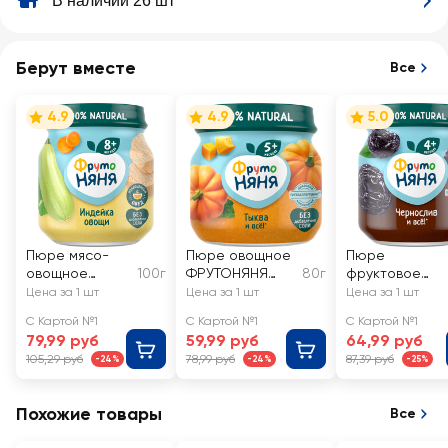
В наличии 26 шт
Берут вместе
Все
4.9
4.9
5.0
Пюре мясо-
Пюре овощное
Пюре
овощное
100г
ФРУТОНЯНЯ
80г
фруктовое
ФРУТОНЯНЯ
Тыква, с 5
ФРУТОНЯНЯ
Цена за 1 шт
Цена за 1 шт
Цена за 1 шт
Индейка с
месяцев
Чернослив, с 4
С Картой №1
С Картой №1
С Картой №1
овощами, с 8
месяцев
79,99 руб
59,99 руб
64,99 руб
месяцев
105,29 руб
78,99 руб
87,39 руб
-24%
-24%
-25%
Похожие товары
Все