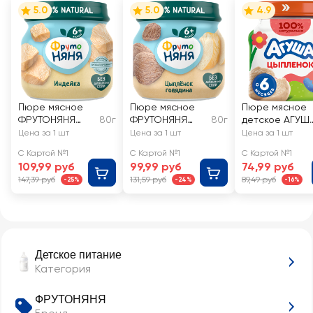
5.0
5.0
4.9
Пюре мясное
Пюре мясное
Пюре мясное
ФРУТОНЯНЯ
80г
ФРУТОНЯНЯ
80г
детское АГУШ
Индейка, с 6
Цыпленок с
Цыпленок, с 6
Цена за 1 шт
Цена за 1 шт
Цена за 1 шт
месяцев
говядиной, с 6
месяцев
С Картой №1
С Картой №1
С Картой №1
месяцев
109,99 руб
99,99 руб
74,99 руб
147,39 руб
131,59 руб
89,49 руб
-25%
-24%
-16%
Детское питание
Категория
ФРУТОНЯНЯ