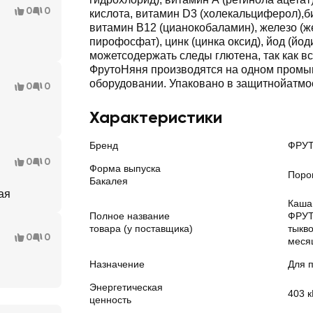
0
0
кислота, витамин D3 (холекальциферол),би
витамин В12 (цианокобаламин), железо (ж
пирофосфат), цинк (цинка оксид), йод (йод
можетсодержать следы глютена, так как в
ФрутоНяня производятся на одном пром
оборудовании. Упаковано в защитнойатмо
0
0
Характеристики
Бренд
ФРУ
0
0
Форма выпуска
Поро
Бакалея
ая
Каша
Полное название
ФРУТ
товара (у поставщика)
тыкво
0
0
месяц
Назначение
Для 
Энергетическая
403 к
ценность