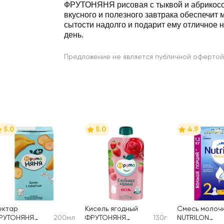
ФРУТОНЯНЯ рисовая с тыквой и абрикосо
вкусного и полезного завтрака обеспечит
сытости надолго и подарит ему отличное 
день.
Предложение не является публичной офертой
5.0
5.0
4.9
ектар
Кисель ягодный
Смесь молоч
РУТОНЯНЯ
200мл
ФРУТОНЯНЯ
130г
NUTRILON