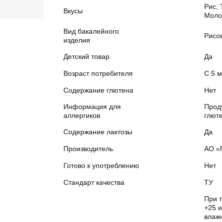
Рис, 
Вкусы
Моло
Вид бакалейного
Рисо
изделия
Детский товар
Да
Возраст потребителя
С 5 
Содержание глютена
Нет
Информация для
Прод
аллергиков
глюте
Содержание лактозы
Да
Производитель
АО «
Готово к употреблению
Нет
Стандарт качества
ТУ
При 
+25 
влажн