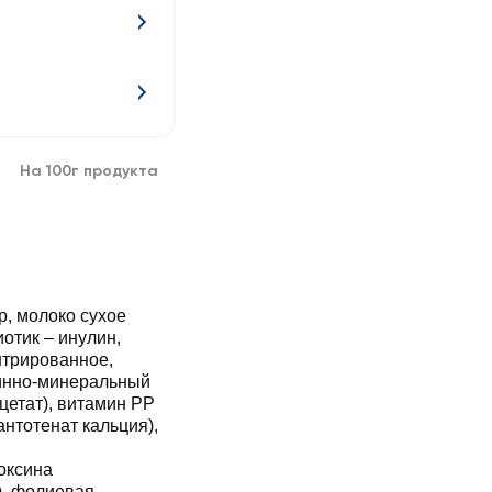
На 100г продукта
р, молоко сухое
отик – инулин,
нтрированное,
минно-минеральный
цетат), витамин РР
антотенат кальция),
оксина
), фолиевая