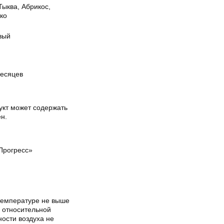
Тыква, Абрикос,
ко
вый
месяцев
укт может содержать
н.
Прогресс»
температуре не выше
и относительной
ости воздуха не