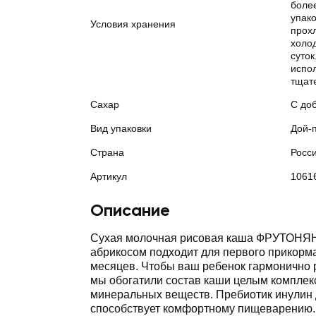
боле
упако
Условия хранения
прохл
холод
суток
испо
тщат
Сахар
С до
Вид упаковки
Дой-
Страна
Росс
Артикул
1061
Описание
Сухая молочная рисовая каша ФРУТОНЯН
абрикосом подходит для первого прикорма
месяцев. Чтобы ваш ребенок гармонично р
мы обогатили состав каши целым комплек
минеральных веществ. Пребиотик инулин
способствует комфортному пищеварению.