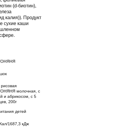
отин (d-биотин),
елеза
ид калия)). Продукт
се сухие каши
ышленном
сфере.
ТОНЯНЯ
шок
 рисовая
ОНЯНЯ молочная, с
й и абрикосом, с 5
ев, 200г
питания детей
Кал/1687,3 кДж