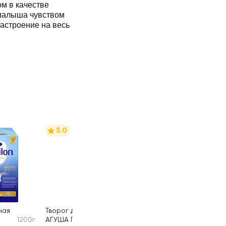
м в качестве
 малыша чувством
настроение на весь
5.0
ная
Творог детский
1200г
АГУША Груша
100г