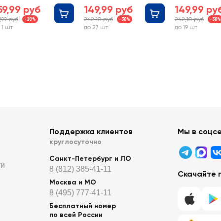
мляникой, с 6
месяцев
месяцев
59,99 руб
149,99 руб
149,99 ру
есяцев
9,99 руб
242,10 руб
242,10 руб
-20%
-38%
-38%
 1 шт
до 27 шт
до 19 шт
Поддержка клиентов
Мы в соцс
круглосуточно
Санкт-Петербург и ЛО
ти
8 (812) 385-41-11
Скачайте 
Москва и МО
8 (495) 777-41-11
Бесплатный номер
по всей России