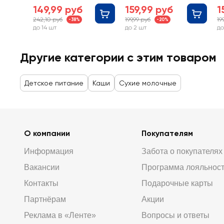
месяцев
месяцев
зе
149,99 руб
159,99 руб
1
м
242,10 руб
199,99 руб
19
-38%
-20%
до 14 шт
до 2 шт
до
Другие категории с этим товаром
Детское питание
Каши
Сухие молочные
О компании
Покупателям
Информация
Забота о покупателях
Вакансии
Программа лояльнос
Контакты
Подарочные карты
Партнёрам
Акции
Реклама в «Ленте»
Вопросы и ответы