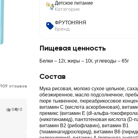
Детское питание
Категория
ФРУТОНЯНЯ
Бренд
Пищевая ценность
Белки – 12г, жиры – 10г, углеводы – 65г
Состав
9
109 отзывов
Мука рисовая, молоко сухое цельное, саха
обезжиренное, масло подсолнечное, преби
пюре тыквенное, пюреабрикосовое конце
витамин С (кислота аскорбиновая), вита
0
0
премикс (витамин Е (dl-альфа-токоферола
(никотинамид), пантотеновая кислота (D-п
витамин В2 (рибофлавин), витамин В1
(тиаминагидрохлорид), витамин В6 (пирид
гидрохлорид), витамин А (ретинола ацетат