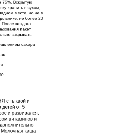
е 75%. Вскрытую
вку хранить в сухом,
адном месте, но не в
ильнике, не более 20
. После каждого
льзования пакет
ельно закрывать.
бавлением сахара
пак
ия
60
Я с тыквой и
 детей от 5
ос и развивался,
сом витаминов и
 дополнительно
 Молочная каша