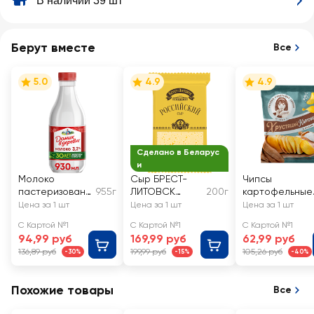
В наличии 39 шт
Берут вместе
Все
5.0
4.9
4.9
Сделано в Беларус
и
Молоко
Сыр БРЕСТ-
Чипсы
пастеризованн
955г
ЛИТОВСК
200г
картофельные
ое ДОМИК В
Российский
ХРУСТЯЩИЙ
Цена за 1 шт
Цена за 1 шт
Цена за 1 шт
ДЕРЕВНЕ 3,2%,
50%, без змж
КАРТОФЕЛЬ с
С Картой №1
С Картой №1
С Картой №1
без змж
солью, в
94,99 руб
169,99 руб
62,99 руб
ломтиках
136,89 руб
199,99 руб
105,26 руб
-30%
-15%
-40%
Похожие товары
Все