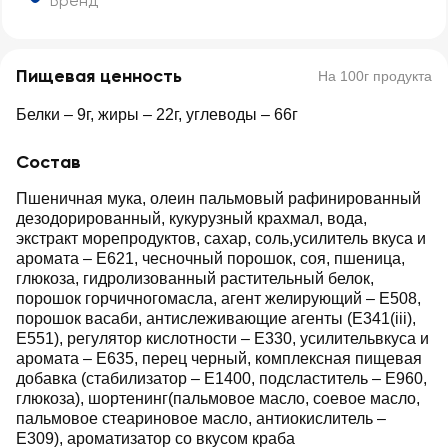
Бренд
Пищевая ценность
На 100г продукта
Белки – 9г, жиры – 22г, углеводы – 66г
Состав
Пшеничная мука, олеин пальмовый рафинированный
дезодорированный, кукурузный крахмал, вода,
экстракт морепродуктов, сахар, соль,усилитель вкуса и
аромата – Е621, чесночный порошок, соя, пшеница,
глюкоза, гидролизованный растительный белок,
порошок горчичногомасла, агент желирующий – Е508,
порошок васаби, антислеживающие агенты (Е341(iii),
Е551), регулятор кислотности – Е330, усилительвкуса и
аромата – Е635, перец черный, комплексная пищевая
добавка (стабилизатор – Е1400, подсластитель – Е960,
глюкоза), шортенинг(пальмовое масло, соевое масло,
пальмовое стеариновое масло, антиокислитель –
Е309), ароматизатор со вкусом краба