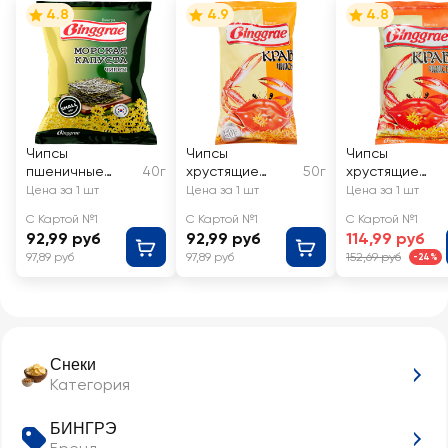
4.8
4.9
4.8
Чипсы
Чипсы
Чипсы
пшеничные
40г
хрустящие
50г
хрустящие
БИНГРЭ со
БИНГРЭ Краб
БИНГРЭ Краб
Цена за 1 шт
Цена за 1 шт
Цена за 1 шт
вкусом морской
С Картой №1
С Картой №1
С Картой №1
капусты
92,99 руб
92,99 руб
114,99 руб
97,89 руб
97,89 руб
152,69 руб
-24%
Снеки
Категория
БИНГРЭ