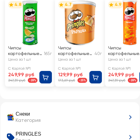
4.8
4.7
4.9
Чипсы
Чипсы
Чипсы
картофельные
165г
картофельные
40г
картофельные
PRINGLES
PRINGLES со
PRINGLES
Цена за 1 шт
Цена за 1 шт
Цена за 1 шт
Сметана и лук
вкусом паприки
Паприка
С Картой №1
С Картой №1
С Картой №1
249,99 руб
129,99 руб
249,99 руб
347,39 руб
173,69 руб
347,39 руб
-28%
-25%
-28%
Снеки
Категория
PRINGLES