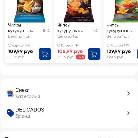
Чипсы
Чипсы
Чипсы
кукурузные
150г
кукурузные
150г
кукурузные
DELICADOS со
DELICADOS
DELICADOS
Цена за 1 шт
Цена за 1 шт
Цена за 1 шт
вкусом соуса
Nachos с
Сальса, с
С Картой №1
С Картой №1
С Картой №1
Ранч
кусочками
кусочками чил
109,99 руб
108,99 руб
129,99 руб
оливок и
115,78 руб
131,59 руб
136,89 руб
-17%
паприкой
Снеки
Категория
DELICADOS
Бренд