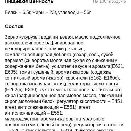
Пищевая ценность
На 100г продукта
Белки – 6,5г, жиры – 23г, углеводы – 56г
Состав
Зерно кукурузы, вода питьевая, масло подсолнечное
высокоолеиновое рафинированное
дезодорированное, оливки резаные,
комплекснаяпищевая добавка (сахар, соль, сухой
пермеат (сыворотка молочная сухая со сниженным
содержанием белка), усилители вкуса и аромата(Е621,
Е635), томат сушеный, ароматизаторы (содержат
коптильный ароматизатор), красители (Е162, Е160с),
сыворотка молочная сухая,регуляторы кислотности
(Е262(ii), Е330), сухая смесь на основе растительного
жира (рафинированное пальмовое масло, глюкозный
сироп,молочный белок, регулятор кислотности – Е451,
агент антислеживающий – Е551), агент
антислеживающий – Е551,
мальтодекстрин,ароматизаторы натуральные,
пряности (тмин, белый перец)), регулятор кислотности
– Е526, антиокислитель – Е319, фиксатор окраски –