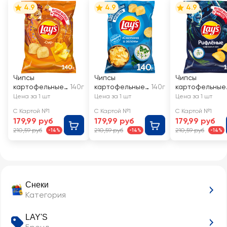
4.9
4.9
4.9
Чипсы
Чипсы
Чипсы
картофельные
140г
картофельные
140г
картофельные
LAY'S Сыр
LAY'S Сметана
LAY'S Сметана
Цена за 1 шт
Цена за 1 шт
Цена за 1 шт
и зелень
и лук
С Картой №1
С Картой №1
С Картой №1
179,99 руб
179,99 руб
179,99 руб
210,59 руб
210,59 руб
210,59 руб
-14%
-14%
-14%
Снеки
Категория
LAY'S