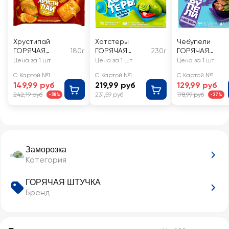
Хрустипай
Хотстеры
Чебупели
ГОРЯЧАЯ
180г
ГОРЯЧАЯ
230г
ГОРЯЧАЯ
ШТУЧКА
ШТУЧКА
ШТУЧКА со
Цена за 1 шт
Цена за 1 шт
Цена за 1 шт
Апельсин-
Васаби-чили
вкусом Фо Бо
С Картой №1
С Картой №1
С Картой №1
имбирь
149,99 руб
219,99 руб
129,99 руб
242,19 руб
231,59 руб
178,99 руб
-38%
-27%
Заморозка
Категория
ГОРЯЧАЯ ШТУЧКА
Бренд