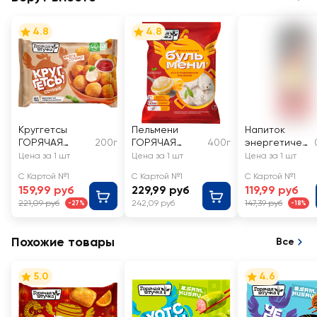
4.8
4.8
Круггетсы
Пельмени
Напиток
ГОРЯЧАЯ
200г
ГОРЯЧАЯ
400г
энергетичес
ШТУЧКА
ШТУЧКА
кий BURN
Цена за 1 шт
Цена за 1 шт
Цена за 1 шт
Сочные
Бульмени со
Оригинальны
С Картой №1
С Картой №1
С Картой №1
сливочным
й
159,99 руб
229,99 руб
119,99 руб
маслом
221,09 руб
242,09 руб
147,39 руб
-27%
-18%
Похожие товары
Все
5.0
4.6