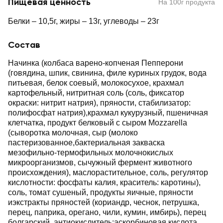
Пищевая ценность
На 100г продукта
Белки – 10,5г, жиры – 13г, углеводы – 23г
Состав
Начинка (колбаса варено-копченая Пепперони
(говядина, шпик, свинина, филе куриных грудок, вода
питьевая, белок соевый, молокосухое, крахмал
картофельный, нитритная соль (соль, фиксатор
окраски: нитрит натрия), пряности, стабилизатор:
полифосфат натрия),крахмал кукурузный, пшеничная
клетчатка, продукт белковый с сыром Mozzarella
(сыворотка молочная, сыр (молоко
пастеризованное,бактериальная закваска
мезофильно-термофильных молочнокислых
микроорганизмов, сычужный фермент животного
происхождения), маслорастительное, соль, регулятор
кислотности: фосфаты калия, краситель: каротины),
соль, томат сушеный, продукты яичные, пряности
иэкстракты пряностей (кориандр, чеснок, петрушка,
перец, паприка, орегано, чили, кумин, имбирь), перец
болгарский, антиокислитель:аскорбиновая кислота,