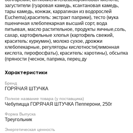
загустители (гуаровая камедь, ксантановая камедь,
тары камедь, конжак, каррагинан из водорослей
Euchema),краситель: экстракт паприки), тесто (мука
пшеничная хлебопекарная высший сорт, вода
питьевая, масло растительное, продукты яичные,соль,
сахар, картофельные хлопья (картофель свежий,
краситель: куркумин), молоко сухое, дрожжи
хлебопекарные, регуляторы кислотности(лимонная
кислота, пирофосфаты), краситель: каротины), обсыпка
(пряности (чеснок, паприка, перец ду
Характеристики
Бренд
ГОРЯЧАЯ ШТУЧКА
Полное название товара (у поставщика)
Чебупицца ГОРЯЧАЯ ШТУЧКА Пепперони, 250г
Форма Выпуска
Треугольник
Энергетическая ценность